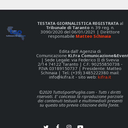
TESTATA GIORNALISTICA REGISTRATA
al
Tribunale di Taranto
n. 39 reg. n.
3090/2020 del 06/01/2021 | Direttore
responsabile
Matteo Schinaia
Edita dall' Agenzia di
Comunicazione
Ki.Fra Comunicazione&Event
| Sede Legale: via Federico II di Svevia
2/14 74122 Taranto | C.F.: 90255850738 -
P.IVA 03189150737 | Presidente: Matteo
Schinaia | Tel.: (+39) 3485222380 mail:
info@kifra.it
- sito web:
kifra.it
©2020 TuttoSportPuglia.com - Tutti i diritti
riservati. E' concessa la riproduzione parziale
dei contenuti testuali e multimediali presenti
su questo sito previa citazione della fonte.