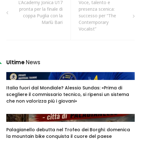
L'Academy Jonica U17
Voce, talento e
pronta per la finale di
presenza scenica:
coppa Puglia con la
successo per “The
Marlù Bari
Contemporary
Vocalist”
Ultime
News
Italia fuori dal Mondiale? Alessio Sundas: «Prima di
scegliere il commissario tecnico, si ripensi un sistema
che non valorizza più i giovani»
Palagianello debutta nel Trofeo dei Borghi: domenica
la mountain bike conquista il cuore del paese