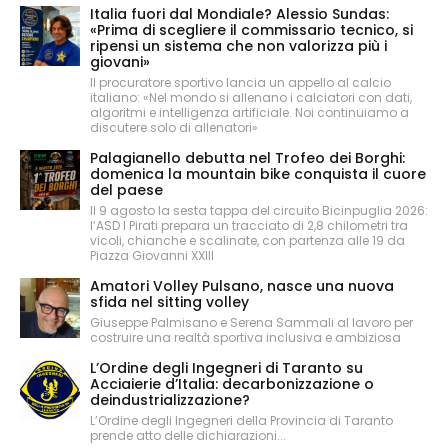
Italia fuori dal Mondiale? Alessio Sundas:
«Prima di scegliere il commissario tecnico, si
ripensi un sistema che non valorizza più i
giovani»
Il procuratore sportivo lancia un appello al calcio
italiano: «Nel mondo si allenano i calciatori con dati,
algoritmi e intelligenza artificiale. Noi continuiamo a
discutere solo di allenatori»
Palagianello debutta nel Trofeo dei Borghi:
domenica la mountain bike conquista il cuore
del paese
Il 9 agosto la sesta tappa del circuito Bicinpuglia 2026:
l’ASD I Pirati prepara un tracciato di 2,8 chilometri tra
vicoli, chianche e scalinate, con partenza alle 19 da
Piazza Giovanni XXIII
Amatori Volley Pulsano, nasce una nuova
sfida nel sitting volley
Giuseppe Palmisano e Serena Sammali al lavoro per
costruire una realtà sportiva inclusiva e ambiziosa
L’Ordine degli Ingegneri di Taranto su
Acciaierie d’Italia: decarbonizzazione o
deindustrializzazione?
L’Ordine degli Ingegneri della Provincia di Taranto
prende atto delle dichiarazioni...