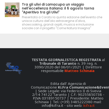
Tra gli ulivi di Lamacupa un viaggio
nell'eccellenza italiana: il 6 agosto torna
"Aperitivo tra gli Ulivi"
Presentata a Corato la quinta edizione dell'evento che
unisce cultura dell'olio extravergine d'oliva,
showcooking, grandi ospiti, musica e inclusione
sociale con il progetto "Come Natura Insegna"
TESTATA GIORNALISTICA REGISTRATA
al
Tribunale di Taranto
n. 39 reg. n.
3090/2020 del 06/01/2021 | Direttore
responsabile
Matteo Schinaia
Edita dall' Agenzia di
Comunicazione
Ki.Fra Comunicazione&Event
| Sede Legale: via Federico II di Svevia
2/14 74122 Taranto | C.F.: 90255850738 -
P.IVA 03189150737 | Presidente: Matteo
Schinaia | Tel.: (+39) 3485222380 mail:
info@kifra.it
- sito web:
kifra.it