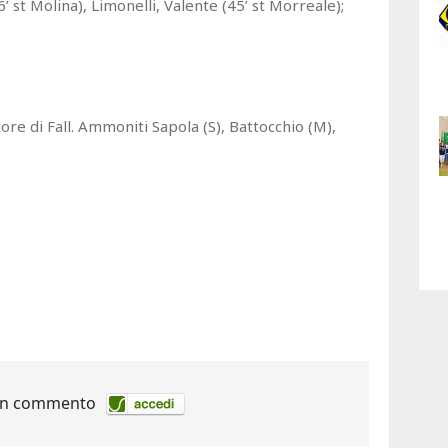
6’ st Molina), Limonelli, Valente (45’ st Morreale);
igore di Fall. Ammoniti Sapola (S), Battocchio (M),