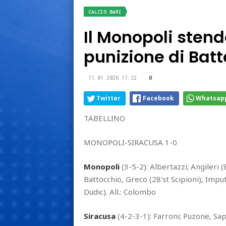
CALCIO BARI
Il Monopoli stend
punizione di Bat
11.01.2026 17:32
0
Twitter
Facebook
Whatsap
TABELLINO
MONOPOLI-SIRACUSA 1-0
Monopoli
(3-5-2): Albertazzi; Angileri (
Battocchio, Greco (28’st Scipioni), Imputat
Dudic). All.: Colombo
Siracusa
(4-2-3-1): Farroni; Puzone, Sapo