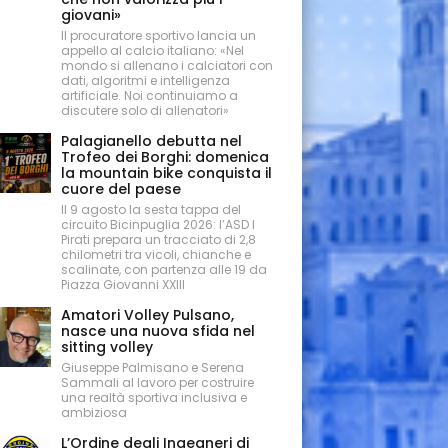
giovani»
Il procuratore sportivo lancia un
appello al calcio italiano: «Nel
mondo si allenano i calciatori con
dati, algoritmi e intelligenza
artificiale. Noi continuiamo a
discutere solo di allenatori»
Palagianello debutta nel
Trofeo dei Borghi: domenica
la mountain bike conquista il
cuore del paese
Il 9 agosto la sesta tappa del
circuito Bicinpuglia 2026: l’ASD I
Pirati prepara un tracciato di 2,8
chilometri tra vicoli, chianche e
scalinate, con partenza alle 19 da
Piazza Giovanni XXIII
Amatori Volley Pulsano,
nasce una nuova sfida nel
sitting volley
Giuseppe Palmisano e Serena
Sammali al lavoro per costruire
una realtà sportiva inclusiva e
ambiziosa
L’Ordine degli Ingegneri di