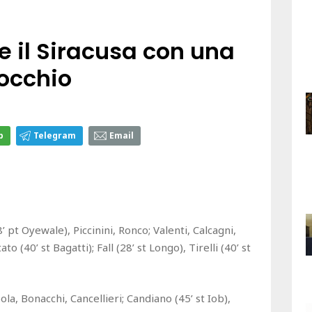
e il Siracusa con una
tocchio
p
Telegram
Email
8’ pt Oyewale), Piccinini, Ronco; Valenti, Calcagni,
o (40’ st Bagatti); Fall (28’ st Longo), Tirelli (40’ st
la, Bonacchi, Cancellieri; Candiano (45’ st Iob),