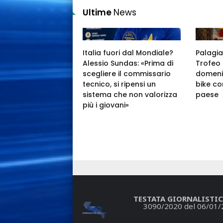
Ultime
News
Italia fuori dal Mondiale?
Palagia
Alessio Sundas: «Prima di
Trofeo 
scegliere il commissario
domeni
tecnico, si ripensi un
bike co
sistema che non valorizza
paese
più i giovani»
TESTATA GIORNALISTIC
3090/2020 del 06/01/