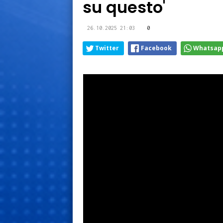
su questo'
26.10.2025 21:03
0
Twitter
Facebook
Whatsap