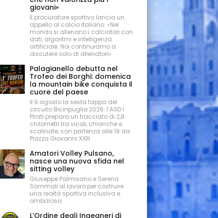
giovani»
Il procuratore sportivo lancia un
appello al calcio italiano: «Nel
mondo si allenano i calciatori con
dati, algoritmi e intelligenza
artificiale. Noi continuiamo a
discutere solo di allenatori»
Palagianello debutta nel
Trofeo dei Borghi: domenica
la mountain bike conquista il
cuore del paese
Il 9 agosto la sesta tappa del
circuito Bicinpuglia 2026: l’ASD I
Pirati prepara un tracciato di 2,8
chilometri tra vicoli, chianche e
scalinate, con partenza alle 19 da
Piazza Giovanni XXIII
Amatori Volley Pulsano,
nasce una nuova sfida nel
sitting volley
Giuseppe Palmisano e Serena
Sammali al lavoro per costruire
una realtà sportiva inclusiva e
ambiziosa
L’Ordine degli Ingegneri di