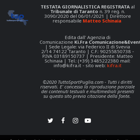
TESTATA GIORNALISTICA REGISTRATA
al
Tribunale di Taranto
n. 39 reg. n.
3090/2020 del 06/01/2021 | Direttore
responsabile
Matteo Schinaia
Edita dall' Agenzia di
Comunicazione
Ki.Fra Comunicazione&Event
| Sede Legale: via Federico II di Svevia
2/14 74122 Taranto | C.F.: 90255850738 -
P.IVA 03189150737 | Presidente: Matteo
Schinaia | Tel.: (+39) 3485222380 mail:
info@kifra.it
- sito web:
kifra.it
©2020 TuttoSportPuglia.com - Tutti i diritti
riservati. E' concessa la riproduzione parziale
dei contenuti testuali e multimediali presenti
su questo sito previa citazione della fonte.