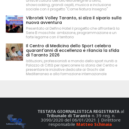
unisce cultura dell'olio extravergine d'oliva,
showcooking, grandi ospiti, musica e inclusione
sociale con il progetto "Come Natura Insegna"
Vibrotek Volley Taranto, si alza il sipario sulla
nuova avventura
Presentato al Delfino Hotel il progetto che affronterà la
Serie B maschile: ambizione, programmazione e un
forte legame con il territorio
Il Centro di Medicina dello Sport celebra
quarant'anni di eccellenza e rilancia la sfida
di Taranto 2026
Istituzioni, professionisti e mondo dello sport riuniti a
Palazzo di Città per ripercorrere la storia del Centro e
presentare le iniziative dedicate ai Giochi del
Mediterraneo e alla formazione internazionale
TESTATA GIORNALISTICA REGISTRATA
al
Tribunale di Taranto
n. 39 reg. n.
3090/2020 del 06/01/2021 | Direttore
responsabile
Matteo Schinaia