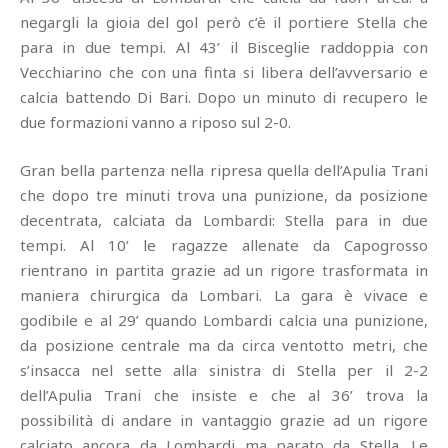
negargli la gioia del gol però c’è il portiere Stella che
para in due tempi. Al 43’ il Bisceglie raddoppia con
Vecchiarino che con una finta si libera dell’avversario e
calcia battendo Di Bari. Dopo un minuto di recupero le
due formazioni vanno a riposo sul 2-0.
Gran bella partenza nella ripresa quella dell’Apulia Trani
che dopo tre minuti trova una punizione, da posizione
decentrata, calciata da Lombardi: Stella para in due
tempi. Al 10’ le ragazze allenate da Capogrosso
rientrano in partita grazie ad un rigore trasformata in
maniera chirurgica da Lombari. La gara è vivace e
godibile e al 29’ quando Lombardi calcia una punizione,
da posizione centrale ma da circa ventotto metri, che
s’insacca nel sette alla sinistra di Stella per il 2-2
dell’Apulia Trani che insiste e che al 36’ trova la
possibilità di andare in vantaggio grazie ad un rigore
calciato ancora da Lombardi ma parato da Stella. Le