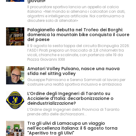
giovani»
Il procuratore sportivo lancia un appello al calcio
italiano: «Nel mondo si allenano i calciatori con dati,
algoritmi e intelligenza artificiale. Noi continuiamo a
discutere solo di allenatori»
Palagianello debutta nel Trofeo dei Borghi:
domenica la mountain bike conquista il cuore
del paese
Il 9 agosto la sesta tappa del circuito Bicinpuglia 2026:
l’ASD I Pirati prepara un tracciato di 2,8 chilometri tra
vicoli, chianche e scalinate, con partenza alle 19 da
Piazza Giovanni XXIII
Amatori Volley Pulsano, nasce una nuova
sfida nel sitting volley
Giuseppe Palmisano e Serena Sammali al lavoro per
costruire una realtà sportiva inclusiva e ambiziosa
L’Ordine degli Ingegneri di Taranto su
Acciaierie d’Italia: decarbonizzazione o
deindustrializzazione?
L’Ordine degli Ingegneri della Provincia di Taranto
prende atto delle dichiarazioni...
Tra gli ulivi di Lamacupa un viaggio
nell'eccellenza italiana: il 6 agosto torna
"Aperitivo tra gli Ulivi"