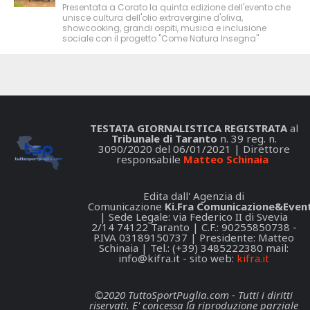
Presentata a Corato la quinta edizione dell'evento che
unisce cultura dell'olio extravergine d'oliva,
showcooking, grandi ospiti, musica e inclusione
sociale con il progetto "Come Natura Insegna"
TESTATA GIORNALISTICA REGISTRATA
al
Tribunale di Taranto
n. 39 reg. n.
3090/2020 del 06/01/2021 | Direttore
responsabile
Matteo Schinaia
Edita dall' Agenzia di
Comunicazione
Ki.Fra Comunicazione&Event
| Sede Legale: via Federico II di Svevia
2/14 74122 Taranto | C.F.: 90255850738 -
P.IVA 03189150737 | Presidente: Matteo
Schinaia | Tel.: (+39) 3485222380 mail:
info@kifra.it
- sito web:
kifra.it
©2020 TuttoSportPuglia.com - Tutti i diritti
riservati. E' concessa la riproduzione parziale