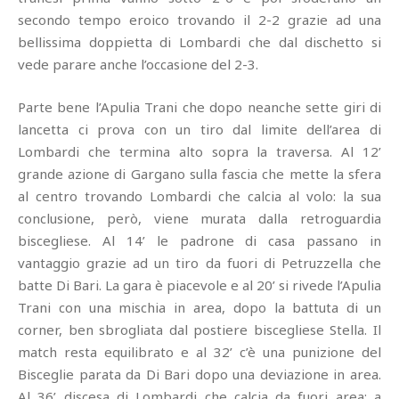
secondo tempo eroico trovando il 2-2 grazie ad una
bellissima doppietta di Lombardi che dal dischetto si
vede parare anche l’occasione del 2-3.
Parte bene l’Apulia Trani che dopo neanche sette giri di
lancetta ci prova con un tiro dal limite dell’area di
Lombardi che termina alto sopra la traversa. Al 12’
grande azione di Gargano sulla fascia che mette la sfera
al centro trovando Lombardi che calcia al volo: la sua
conclusione, però, viene murata dalla retroguardia
biscegliese. Al 14’ le padrone di casa passano in
vantaggio grazie ad un tiro da fuori di Petruzzella che
batte Di Bari. La gara è piacevole e al 20’ si rivede l’Apulia
Trani con una mischia in area, dopo la battuta di un
corner, ben sbrogliata dal postiere biscegliese Stella. Il
match resta equilibrato e al 32’ c’è una punizione del
Bisceglie parata da Di Bari dopo una deviazione in area.
Al 36’ discesa di Lombardi che calcia da fuori area: a