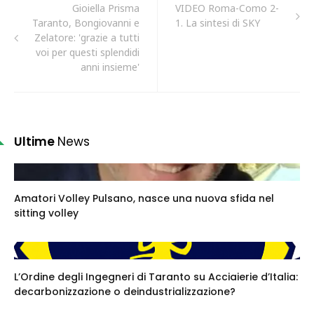
Gioiella Prisma
VIDEO Roma-Como 2-
Taranto, Bongiovanni e
1. La sintesi di SKY
Zelatore: 'grazie a tutti
voi per questi splendidi
anni insieme'
Ultime
News
Amatori Volley Pulsano, nasce una nuova sfida nel
sitting volley
L’Ordine degli Ingegneri di Taranto su Acciaierie d’Italia:
decarbonizzazione o deindustrializzazione?