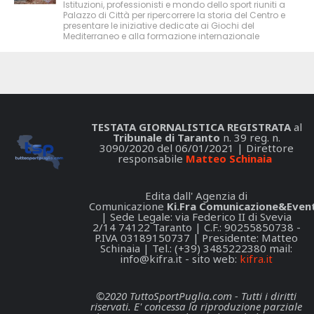
Istituzioni, professionisti e mondo dello sport riuniti a
Palazzo di Città per ripercorrere la storia del Centro e
presentare le iniziative dedicate ai Giochi del
Mediterraneo e alla formazione internazionale
TESTATA GIORNALISTICA REGISTRATA
al
Tribunale di Taranto
n. 39 reg. n.
3090/2020 del 06/01/2021 | Direttore
responsabile
Matteo Schinaia
Edita dall' Agenzia di
Comunicazione
Ki.Fra Comunicazione&Event
| Sede Legale: via Federico II di Svevia
2/14 74122 Taranto | C.F.: 90255850738 -
P.IVA 03189150737 | Presidente: Matteo
Schinaia | Tel.: (+39) 3485222380 mail:
info@kifra.it
- sito web:
kifra.it
©2020 TuttoSportPuglia.com - Tutti i diritti
riservati. E' concessa la riproduzione parziale