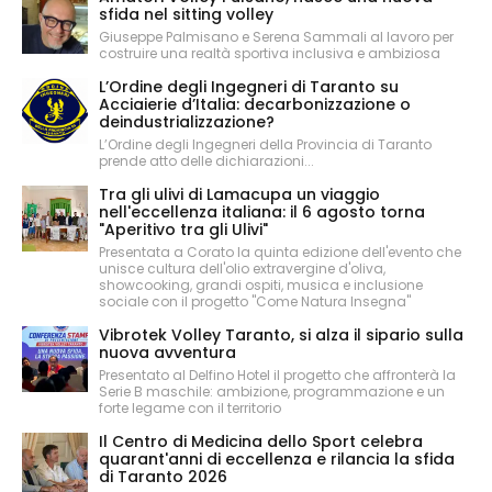
sfida nel sitting volley
Giuseppe Palmisano e Serena Sammali al lavoro per
costruire una realtà sportiva inclusiva e ambiziosa
L’Ordine degli Ingegneri di Taranto su
Acciaierie d’Italia: decarbonizzazione o
deindustrializzazione?
L’Ordine degli Ingegneri della Provincia di Taranto
prende atto delle dichiarazioni...
Tra gli ulivi di Lamacupa un viaggio
nell'eccellenza italiana: il 6 agosto torna
"Aperitivo tra gli Ulivi"
Presentata a Corato la quinta edizione dell'evento che
unisce cultura dell'olio extravergine d'oliva,
showcooking, grandi ospiti, musica e inclusione
sociale con il progetto "Come Natura Insegna"
Vibrotek Volley Taranto, si alza il sipario sulla
nuova avventura
Presentato al Delfino Hotel il progetto che affronterà la
Serie B maschile: ambizione, programmazione e un
forte legame con il territorio
Il Centro di Medicina dello Sport celebra
quarant'anni di eccellenza e rilancia la sfida
di Taranto 2026