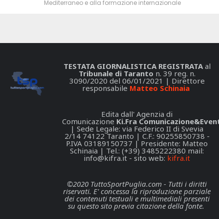
Mediterraneo e alla formazione internazionale
TESTATA GIORNALISTICA REGISTRATA
al
Tribunale di Taranto
n. 39 reg. n.
3090/2020 del 06/01/2021 | Direttore
responsabile
Matteo Schinaia
Edita dall' Agenzia di
Comunicazione
Ki.Fra Comunicazione&Event
| Sede Legale: via Federico II di Svevia
2/14 74122 Taranto | C.F.: 90255850738 -
P.IVA 03189150737 | Presidente: Matteo
Schinaia | Tel.: (+39) 3485222380 mail:
info@kifra.it
- sito web:
kifra.it
©2020 TuttoSportPuglia.com - Tutti i diritti
riservati. E' concessa la riproduzione parziale
dei contenuti testuali e multimediali presenti
su questo sito previa citazione della fonte.