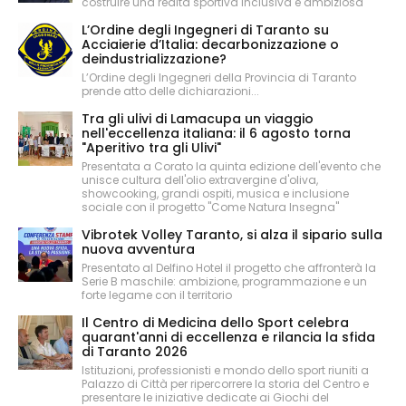
costruire una realtà sportiva inclusiva e ambiziosa
L’Ordine degli Ingegneri di Taranto su
Acciaierie d’Italia: decarbonizzazione o
deindustrializzazione?
L’Ordine degli Ingegneri della Provincia di Taranto
prende atto delle dichiarazioni...
Tra gli ulivi di Lamacupa un viaggio
nell'eccellenza italiana: il 6 agosto torna
"Aperitivo tra gli Ulivi"
Presentata a Corato la quinta edizione dell'evento che
unisce cultura dell'olio extravergine d'oliva,
showcooking, grandi ospiti, musica e inclusione
sociale con il progetto "Come Natura Insegna"
Vibrotek Volley Taranto, si alza il sipario sulla
nuova avventura
Presentato al Delfino Hotel il progetto che affronterà la
Serie B maschile: ambizione, programmazione e un
forte legame con il territorio
Il Centro di Medicina dello Sport celebra
quarant'anni di eccellenza e rilancia la sfida
di Taranto 2026
Istituzioni, professionisti e mondo dello sport riuniti a
Palazzo di Città per ripercorrere la storia del Centro e
presentare le iniziative dedicate ai Giochi del