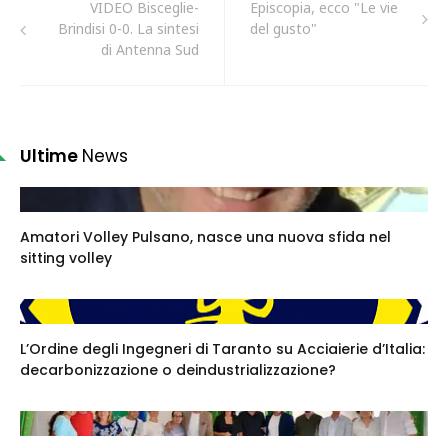
VIDEO Bisceglie-
Episcopia, ecco "Le vie
Brindisi 0-0. La sintesi
del gusto"
di Antenna Sud
Ultime
News
Amatori Volley Pulsano, nasce una nuova sfida nel
sitting volley
L’Ordine degli Ingegneri di Taranto su Acciaierie d’Italia:
decarbonizzazione o deindustrializzazione?