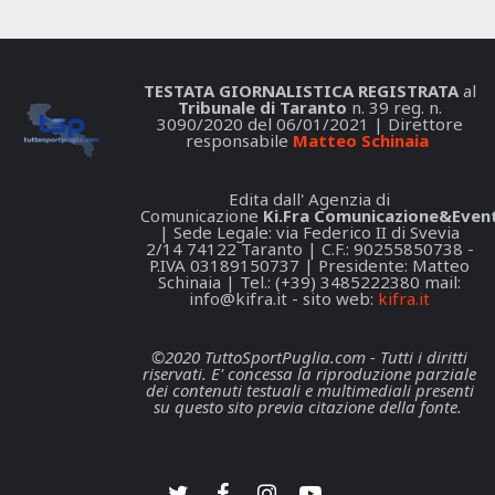
TESTATA GIORNALISTICA REGISTRATA
al
Tribunale di Taranto
n. 39 reg. n.
3090/2020 del 06/01/2021 | Direttore
responsabile
Matteo Schinaia
Edita dall' Agenzia di
Comunicazione
Ki.Fra Comunicazione&Event
| Sede Legale: via Federico II di Svevia
2/14 74122 Taranto | C.F.: 90255850738 -
P.IVA 03189150737 | Presidente: Matteo
Schinaia | Tel.: (+39) 3485222380 mail:
info@kifra.it
- sito web:
kifra.it
©2020 TuttoSportPuglia.com - Tutti i diritti
riservati. E' concessa la riproduzione parziale
dei contenuti testuali e multimediali presenti
su questo sito previa citazione della fonte.