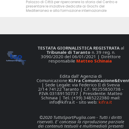
Palazzo di Città per ripercorrere la storia del Centro e
presentare le iniziative dedicate ai Giochi del
Mediterraneo e alla formazione internazionale
TESTATA GIORNALISTICA REGISTRATA
al
Tribunale di Taranto
n. 39 reg. n.
3090/2020 del 06/01/2021 | Direttore
responsabile
Matteo Schinaia
Edita dall' Agenzia di
Comunicazione
Ki.Fra Comunicazione&Event
| Sede Legale: via Federico II di Svevia
2/14 74122 Taranto | C.F.: 90255850738 -
P.IVA 03189150737 | Presidente: Matteo
Schinaia | Tel.: (+39) 3485222380 mail:
info@kifra.it
- sito web:
kifra.it
©2020 TuttoSportPuglia.com - Tutti i diritti
riservati. E' concessa la riproduzione parziale
dei contenuti testuali e multimediali presenti