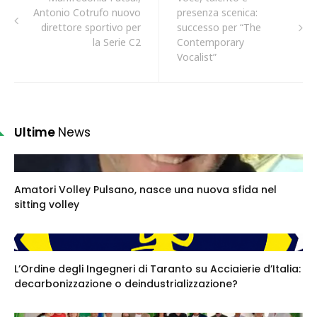
Antonio Cotrufo nuovo
presenza scenica:
direttore sportivo per
successo per “The
la Serie C2
Contemporary
Vocalist”
Ultime
News
Amatori Volley Pulsano, nasce una nuova sfida nel
sitting volley
L’Ordine degli Ingegneri di Taranto su Acciaierie d’Italia:
decarbonizzazione o deindustrializzazione?