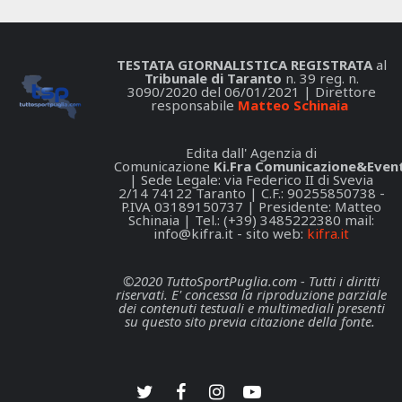
TESTATA GIORNALISTICA REGISTRATA
al
Tribunale di Taranto
n. 39 reg. n.
3090/2020 del 06/01/2021 | Direttore
responsabile
Matteo Schinaia
Edita dall' Agenzia di
Comunicazione
Ki.Fra Comunicazione&Event
| Sede Legale: via Federico II di Svevia
2/14 74122 Taranto | C.F.: 90255850738 -
P.IVA 03189150737 | Presidente: Matteo
Schinaia | Tel.: (+39) 3485222380 mail:
info@kifra.it
- sito web:
kifra.it
©2020 TuttoSportPuglia.com - Tutti i diritti
riservati. E' concessa la riproduzione parziale
dei contenuti testuali e multimediali presenti
su questo sito previa citazione della fonte.