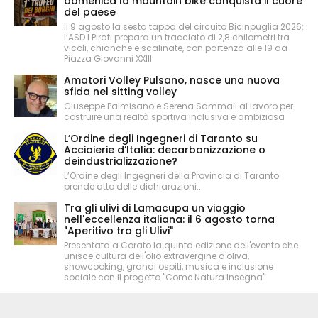
domenica la mountain bike conquista il cuore
del paese
Il 9 agosto la sesta tappa del circuito Bicinpuglia 2026:
l’ASD I Pirati prepara un tracciato di 2,8 chilometri tra
vicoli, chianche e scalinate, con partenza alle 19 da
Piazza Giovanni XXIII
Amatori Volley Pulsano, nasce una nuova
sfida nel sitting volley
Giuseppe Palmisano e Serena Sammali al lavoro per
costruire una realtà sportiva inclusiva e ambiziosa
L’Ordine degli Ingegneri di Taranto su
Acciaierie d’Italia: decarbonizzazione o
deindustrializzazione?
L’Ordine degli Ingegneri della Provincia di Taranto
prende atto delle dichiarazioni...
Tra gli ulivi di Lamacupa un viaggio
nell'eccellenza italiana: il 6 agosto torna
"Aperitivo tra gli Ulivi"
Presentata a Corato la quinta edizione dell'evento che
unisce cultura dell'olio extravergine d'oliva,
showcooking, grandi ospiti, musica e inclusione
sociale con il progetto "Come Natura Insegna"