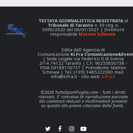
TESTATA GIORNALISTICA REGISTRATA
al
Tribunale di Taranto
n. 39 reg. n.
3090/2020 del 06/01/2021 | Direttore
responsabile
Matteo Schinaia
Edita dall' Agenzia di
Comunicazione
Ki.Fra Comunicazione&Event
| Sede Legale: via Federico II di Svevia
2/14 74122 Taranto | C.F.: 90255850738 -
P.IVA 03189150737 | Presidente: Matteo
Schinaia | Tel.: (+39) 3485222380 mail:
info@kifra.it
- sito web:
kifra.it
©2020 TuttoSportPuglia.com - Tutti i diritti
riservati. E' concessa la riproduzione parziale
dei contenuti testuali e multimediali presenti
su questo sito previa citazione della fonte.