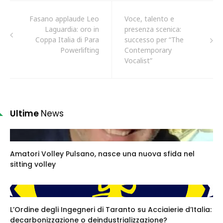
Fasano applaude Leo
Voce, talento e
Laguardia: oro in
presenza scenica:
Coppa Italia di Para
successo per “The
Powerlifting
Contemporary
Vocalist”
Ultime
News
Amatori Volley Pulsano, nasce una nuova sfida nel
sitting volley
L’Ordine degli Ingegneri di Taranto su Acciaierie d’Italia:
decarbonizzazione o deindustrializzazione?