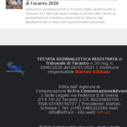
di Taranto 2026
Istituzioni, professionisti e mondo dello sport riuniti a
Palazzo di Città per ripercorrere la storia del Centro e
presentare le iniziative dedicate ai Giochi del
Mediterraneo e alla formazione internazionale
TESTATA GIORNALISTICA REGISTRATA
al
Tribunale di Taranto
n. 39 reg. n.
3090/2020 del 06/01/2021 | Direttore
responsabile
Matteo Schinaia
Edita dall' Agenzia di
Comunicazione
Ki.Fra Comunicazione&Event
| Sede Legale: via Federico II di Svevia
2/14 74122 Taranto | C.F.: 90255850738 -
P.IVA 03189150737 | Presidente: Matteo
Schinaia | Tel.: (+39) 3485222380 mail:
info@kifra.it
- sito web:
kifra.it