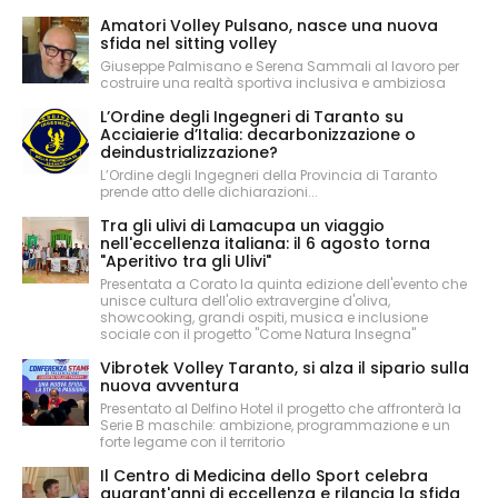
Amatori Volley Pulsano, nasce una nuova
sfida nel sitting volley
Giuseppe Palmisano e Serena Sammali al lavoro per
costruire una realtà sportiva inclusiva e ambiziosa
L’Ordine degli Ingegneri di Taranto su
Acciaierie d’Italia: decarbonizzazione o
deindustrializzazione?
L’Ordine degli Ingegneri della Provincia di Taranto
prende atto delle dichiarazioni...
Tra gli ulivi di Lamacupa un viaggio
nell'eccellenza italiana: il 6 agosto torna
"Aperitivo tra gli Ulivi"
Presentata a Corato la quinta edizione dell'evento che
unisce cultura dell'olio extravergine d'oliva,
showcooking, grandi ospiti, musica e inclusione
sociale con il progetto "Come Natura Insegna"
Vibrotek Volley Taranto, si alza il sipario sulla
nuova avventura
Presentato al Delfino Hotel il progetto che affronterà la
Serie B maschile: ambizione, programmazione e un
forte legame con il territorio
Il Centro di Medicina dello Sport celebra
quarant'anni di eccellenza e rilancia la sfida