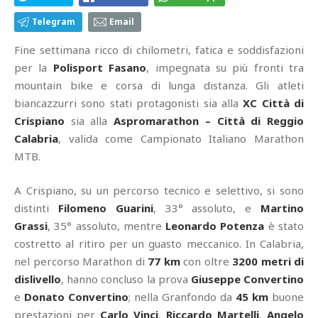
Telegram
Email
Fine settimana ricco di chilometri, fatica e soddisfazioni
per la
Polisport Fasano
, impegnata su più fronti tra
mountain bike e corsa di lunga distanza. Gli atleti
biancazzurri sono stati protagonisti sia alla
XC Città di
Crispiano
sia alla
Aspromarathon – Città di Reggio
Calabria
, valida come Campionato Italiano Marathon
MTB.
A Crispiano, su un percorso tecnico e selettivo, si sono
distinti
Filomeno Guarini
, 33° assoluto, e
Martino
Grassi
, 35° assoluto, mentre
Leonardo Potenza
è stato
costretto al ritiro per un guasto meccanico. In Calabria,
nel percorso Marathon di
77 km
con oltre
3200 metri di
dislivello
, hanno concluso la prova
Giuseppe Convertino
e
Donato Convertino
; nella Granfondo da
45 km
buone
prestazioni per
Carlo Vinci
,
Riccardo Martelli
,
Angelo