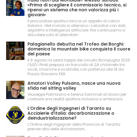
Italia fuori dal Mondiale? Alessio Sundas:
«Prima di scegliere il commissario tecnico, si
ripensi un sistema che non valorizza più i
giovani»
Il procuratore sportivo lancia un appello al calcio
italiano: «Nel mondo si allenano i calciatori con dati,
algoritmi e intelligenza artificiale. Noi continuiamo a
discutere solo di allenatori»
Palagianello debutta nel Trofeo dei Borghi:
domenica la mountain bike conquista il cuore
del paese
Il 9 agosto la sesta tappa del circuito Bicinpuglia 2026:
l’ASD I Pirati prepara un tracciato di 2,8 chilometri tra
vicoli, chianche e scalinate, con partenza alle 19 da
Piazza Giovanni XXIII
Amatori Volley Pulsano, nasce una nuova
sfida nel sitting volley
Giuseppe Palmisano e Serena Sammali al lavoro per
costruire una realtà sportiva inclusiva e ambiziosa
L’Ordine degli Ingegneri di Taranto su
Acciaierie d’Italia: decarbonizzazione o
deindustrializzazione?
L’Ordine degli Ingegneri della Provincia di Taranto
prende atto delle dichiarazioni...