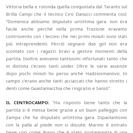
Vittoria bella e rotonda quella conquistata dal Taranto sul
Brilla Campi che il tecnico Ciro Danucci commenta così:
“Domenica abbiamo disputato un’ottima gara: non era
facile anche perché nella prima frazione eravamo
controvento con i leccesi che nei primi minuti sono stati
più intraprendenti. Perciò segnare due gol non era
scontato con i ragazzi bravi a gestire momenti della
partita. Inoltre avevamo tantissimi infortunati tanto che
in distinta c’erano tanti under. Oltre le varie assenze
dopo pochi minuti ho perso anche Hadziosmanovic. In
campo c’erano anche tanti acciaccati che hanno stretto i
denti come Guastamacchia che ringrazio e Sansò”.
IL CENTROCAMPO:
“Ha risposto bene tanto che la
partita si è messa bene grazie a un buon palleggio con
Zampa che ha disputato un’ottima gara. Dipaolantonio
con la palla al piede non si discute; Marino è entrato
bene così come Russo che è stato protagonista di una