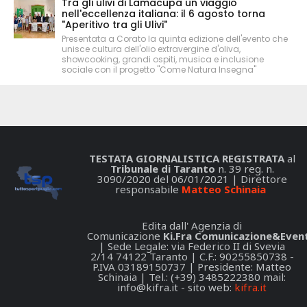
Tra gli ulivi di Lamacupa un viaggio
nell'eccellenza italiana: il 6 agosto torna
"Aperitivo tra gli Ulivi"
Presentata a Corato la quinta edizione dell'evento che
unisce cultura dell'olio extravergine d'oliva,
showcooking, grandi ospiti, musica e inclusione
sociale con il progetto "Come Natura Insegna"
TESTATA GIORNALISTICA REGISTRATA
al
Tribunale di Taranto
n. 39 reg. n.
3090/2020 del 06/01/2021 | Direttore
responsabile
Matteo Schinaia
Edita dall' Agenzia di
Comunicazione
Ki.Fra Comunicazione&Event
| Sede Legale: via Federico II di Svevia
2/14 74122 Taranto | C.F.: 90255850738 -
P.IVA 03189150737 | Presidente: Matteo
Schinaia | Tel.: (+39) 3485222380 mail:
info@kifra.it
- sito web:
kifra.it