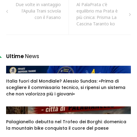
Due volte in vantaggio
Al PalaPrata c'è
l'Apulia Trani scivola
equilibrio ma Prata è
con il Fasano
più cinica: Prisma La
Cascina Taranto ko
Ultime
News
Italia fuori dal Mondiale? Alessio Sundas: «Prima di
scegliere il commissario tecnico, si ripensi un sistema
che non valorizza più i giovani»
Palagianello debutta nel Trofeo dei Borghi: domenica
la mountain bike conquista il cuore del paese