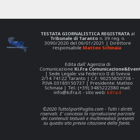
TESTATA GIORNALISTICA REGISTRATA
al
Tribunale di Taranto
n. 39 reg. n.
3090/2020 del 06/01/2021 | Direttore
responsabile
Matteo Schinaia
Edita dall' Agenzia di
Comunicazione
Ki.Fra Comunicazione&Event
| Sede Legale: via Federico II di Svevia
2/14 74122 Taranto | C.F.: 90255850738 -
P.IVA 03189150737 | Presidente: Matteo
Schinaia | Tel.: (+39) 3485222380 mail:
info@kifra.it
- sito web:
kifra.it
©2020 TuttoSportPuglia.com - Tutti i diritti
riservati. E' concessa la riproduzione parziale
dei contenuti testuali e multimediali presenti
su questo sito previa citazione della fonte.