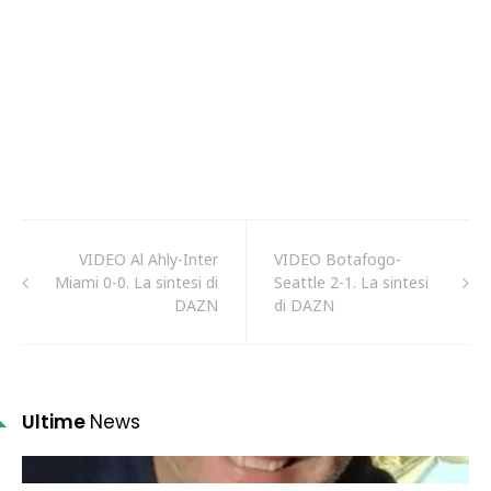
VIDEO Al Ahly-Inter
VIDEO Botafogo-
Miami 0-0. La sintesi di
Seattle 2-1. La sintesi
DAZN
di DAZN
Ultime
News