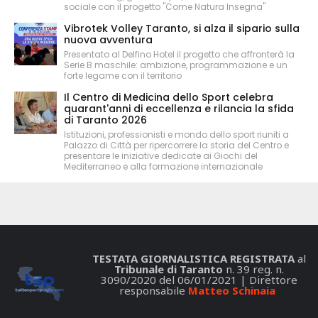
sociale con il progetto "Come Natura Insegna"
Vibrotek Volley Taranto, si alza il sipario sulla
nuova avventura
Presentato al Delfino Hotel il progetto che affronterà la
Serie B maschile: ambizione, programmazione e un
forte legame con il territorio
Il Centro di Medicina dello Sport celebra
quarant'anni di eccellenza e rilancia la sfida
di Taranto 2026
Istituzioni, professionisti e mondo dello sport riuniti a
Palazzo di Città per ripercorrere la storia del Centro e
presentare le iniziative dedicate ai Giochi del
Mediterraneo e alla formazione internazionale
TESTATA GIORNALISTICA REGISTRATA
al
Tribunale di Taranto
n. 39 reg. n.
3090/2020 del 06/01/2021 | Direttore
responsabile
Matteo Schinaia