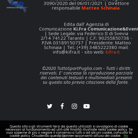
3090/2020 del 06/01/2021 | Direttore
responsabile
Matteo Schinaia
Edita dall' Agenzia di
Comunicazione
Ki.Fra Comunicazione&Event
| Sede Legale: via Federico II di Svevia
2/14 74122 Taranto | C.F.: 90255850738 -
P.IVA 03189150737 | Presidente: Matteo
Schinaia | Tel.: (+39) 3485222380 mail:
info@kifra.it
- sito web:
kifra.it
©2020 TuttoSportPuglia.com - Tutti i diritti
riservati. E' concessa la riproduzione parziale
dei contenuti testuali e multimediali presenti
su questo sito previa citazione della fonte.
Questo sito o gli strumenti terzi da questo utilizzati si avvalgono di cookie
necessari al funzionamento ed utili alle finalità illustrate nella cookie policy. Se
vuoi saperne di più o negare il consenso a tutti o ad alcuni cookie, consulta la
cookie policy. Chiudendo questo banner acconsenti all'uso dei cookie.
Per