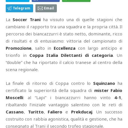
Telegram
Email
La
Soccer Trani
ha vissuto una di quelle stagioni che
cambiano il rapporto tra una squadra e la propria città. Il
percorso dei biancazzurri è stato netto, dominante, ricco
di risultati e di entusiasmo: vittoria del campionato di
Promozione
, salto in
Eccellenza
con largo anticipo e
trionfo in
Coppa Italia Dilettanti di categoria
. Un
“double” che ha riportato il calcio tranese al centro della
scena regionale.
La finale di ritorno di Coppa contro lo
Squinzano
ha
certificato la superiorità della squadra di
mister Fabio
Moscelli
: al “Lapi” i biancazzurri hanno vinto
4-1
,
ribaltando l’iniziale vantaggio salentino con le reti di
Cassano
,
Turitto
,
Faliero
e
Prekducaj
. Un successo
costruito con rabbia agonistica, qualità e gestione, che ha
consegnato al Trani il secondo trofeo stagionale.