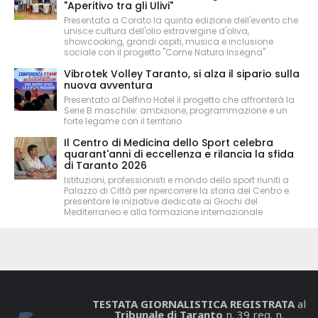
"Aperitivo tra gli Ulivi"
Presentata a Corato la quinta edizione dell'evento che
unisce cultura dell'olio extravergine d'oliva,
showcooking, grandi ospiti, musica e inclusione
sociale con il progetto "Come Natura Insegna"
Vibrotek Volley Taranto, si alza il sipario sulla
nuova avventura
Presentato al Delfino Hotel il progetto che affronterà la
Serie B maschile: ambizione, programmazione e un
forte legame con il territorio
Il Centro di Medicina dello Sport celebra
quarant'anni di eccellenza e rilancia la sfida
di Taranto 2026
Istituzioni, professionisti e mondo dello sport riuniti a
Palazzo di Città per ripercorrere la storia del Centro e
presentare le iniziative dedicate ai Giochi del
Mediterraneo e alla formazione internazionale
TESTATA GIORNALISTICA REGISTRATA
al
Tribunale di Taranto
n. 39 reg. n.