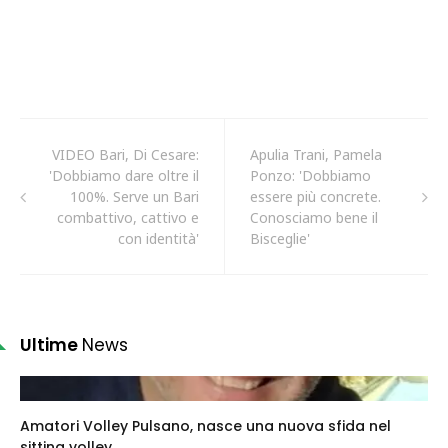
VIDEO Bari, Di Cesare:
Apulia Trani, Pamela
'Dobbiamo dare oltre il
Ponzo: 'Dobbiamo
100%. Serve un Bari
essere più concrete.
combattivo, cattivo e
Conosciamo bene il
con identità'
Bisceglie'
Ultime
News
Amatori Volley Pulsano, nasce una nuova sfida nel
sitting volley