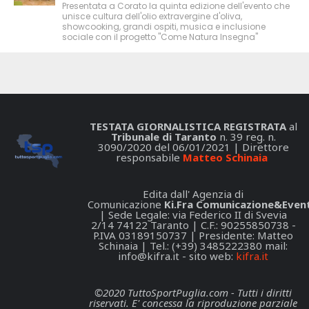
Presentata a Corato la quinta edizione dell'evento che
unisce cultura dell'olio extravergine d'oliva,
showcooking, grandi ospiti, musica e inclusione
sociale con il progetto "Come Natura Insegna"
TESTATA GIORNALISTICA REGISTRATA
al
Tribunale di Taranto
n. 39 reg. n.
3090/2020 del 06/01/2021 | Direttore
responsabile
Matteo Schinaia
Edita dall' Agenzia di
Comunicazione
Ki.Fra Comunicazione&Event
| Sede Legale: via Federico II di Svevia
2/14 74122 Taranto | C.F.: 90255850738 -
P.IVA 03189150737 | Presidente: Matteo
Schinaia | Tel.: (+39) 3485222380 mail:
info@kifra.it
- sito web:
kifra.it
©2020 TuttoSportPuglia.com - Tutti i diritti
riservati. E' concessa la riproduzione parziale