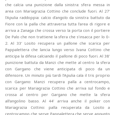
che calcia una punizione dalla sinistra: sfera messa in
area con Mariagrazia Cottino che conclude fuori. Al 27’
l’Apulia raddoppia: calcio d’angolo da sinistra battuto da
Fiore con la palla che attraversa tutta l’area di rigore e
arriva a Zanaga che crossa verso la porta con il portiere
De Palo che non trattiene la sfera che s’insacca per lo 0-
2. Al 33’ Losito recupera un pallone che scarica per
Pappalettera che lancia lungo verso Ivana Cottino che
anticipa la difesa calciando il pallone di poco fuori. Al 38’
punizione battuta da Manzi che mette al centro la sfera
con Gargano che viene anticipata di poco da un
difensore. Un minuto più tardi l’Apulia cala il tris proprio
con Gargano: Manzi recupera palla a centrocampo,
scarica per Mariagrazia Cottino che arriva sul fondo e
crossa al centro per Gargano che mette la sfera
all’angolino basso. Al 44’ arriva anche il poker con
Mariagrazia Cottino: palla recuperata da Losito a
centrocampo che serve Pappalettera che serve appunto