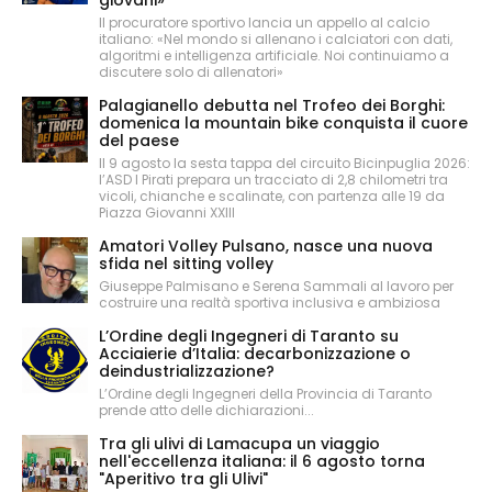
Il procuratore sportivo lancia un appello al calcio
italiano: «Nel mondo si allenano i calciatori con dati,
algoritmi e intelligenza artificiale. Noi continuiamo a
discutere solo di allenatori»
Palagianello debutta nel Trofeo dei Borghi:
domenica la mountain bike conquista il cuore
del paese
Il 9 agosto la sesta tappa del circuito Bicinpuglia 2026:
l’ASD I Pirati prepara un tracciato di 2,8 chilometri tra
vicoli, chianche e scalinate, con partenza alle 19 da
Piazza Giovanni XXIII
Amatori Volley Pulsano, nasce una nuova
sfida nel sitting volley
Giuseppe Palmisano e Serena Sammali al lavoro per
costruire una realtà sportiva inclusiva e ambiziosa
L’Ordine degli Ingegneri di Taranto su
Acciaierie d’Italia: decarbonizzazione o
deindustrializzazione?
L’Ordine degli Ingegneri della Provincia di Taranto
prende atto delle dichiarazioni...
Tra gli ulivi di Lamacupa un viaggio
nell'eccellenza italiana: il 6 agosto torna
"Aperitivo tra gli Ulivi"