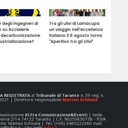
e degli Ingegneri di
Tra gli ulivi di Lamacupa
 su Acciaierie
un viaggio nell'eccellenza
a: decarbonizzazione
italiana: il 6 agosto torna
ustrializzazione?
"Aperitivo tra gli Ulivi"
A REGISTRATA
al
Tribunale di Taranto
n. 39 reg. n.
2021 | Direttore responsabile
Matteo Schinaia
Comunicazione
Ki.Fra Comunicazione&Eventi
| Sede
 Svevia 2/14 74122 Taranto | C.F.: 90255850738 - P.IVA
e: Matteo Schinaia | Tel.: (+39) 3485222380 mail:
fo@kifra.it
- sito web:
kifra.it