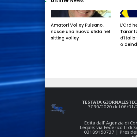
Ultime
News
Amatori Volley Pulsano,
L’Ordin
nasce una nuova sfida nel
Taranto
sitting volley
d’Itali
o deind
TESTATA GIORNALISTIC
3090/2020 del 06/01/
Edita dall' Agenzia di 
Legale: via Federico II di
03189150737 | President
in