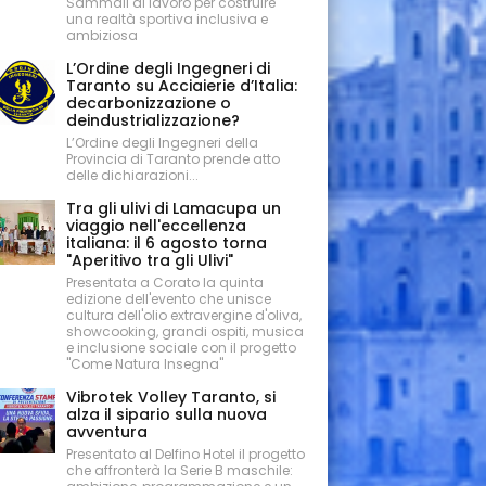
Sammali al lavoro per costruire
una realtà sportiva inclusiva e
ambiziosa
L’Ordine degli Ingegneri di
Taranto su Acciaierie d’Italia:
decarbonizzazione o
deindustrializzazione?
L’Ordine degli Ingegneri della
Provincia di Taranto prende atto
delle dichiarazioni...
Tra gli ulivi di Lamacupa un
viaggio nell'eccellenza
italiana: il 6 agosto torna
"Aperitivo tra gli Ulivi"
Presentata a Corato la quinta
edizione dell'evento che unisce
cultura dell'olio extravergine d'oliva,
showcooking, grandi ospiti, musica
e inclusione sociale con il progetto
"Come Natura Insegna"
Vibrotek Volley Taranto, si
alza il sipario sulla nuova
avventura
Presentato al Delfino Hotel il progetto
che affronterà la Serie B maschile: