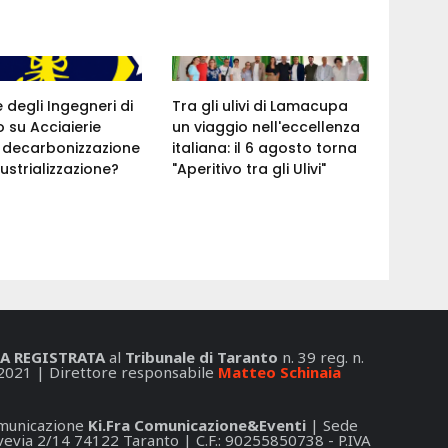
e degli Ingegneri di
Tra gli ulivi di Lamacupa
 su Acciaierie
un viaggio nell'eccellenza
a: decarbonizzazione
italiana: il 6 agosto torna
ustrializzazione?
"Aperitivo tra gli Ulivi"
A REGISTRATA
al
Tribunale di Taranto
n. 39 reg. n.
2021 | Direttore responsabile
Matteo Schinaia
Comunicazione
Ki.Fra Comunicazione&Eventi
| Sede
 Svevia 2/14 74122 Taranto | C.F.: 90255850738 - P.IVA