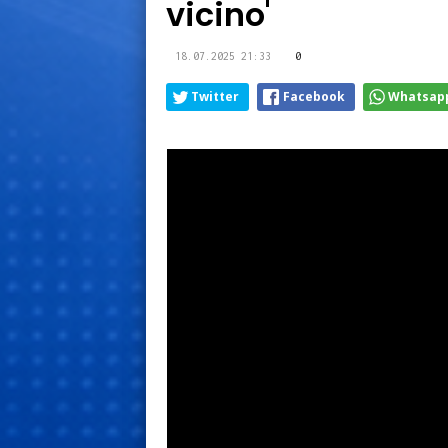
vicino'
18.07.2025 21:33
0
Twitter
Facebook
Whatsap