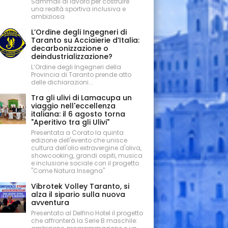
Sammali al lavoro per costruire
una realtà sportiva inclusiva e
ambiziosa
L’Ordine degli Ingegneri di
Taranto su Acciaierie d’Italia:
decarbonizzazione o
deindustrializzazione?
L’Ordine degli Ingegneri della
Provincia di Taranto prende atto
delle dichiarazioni...
Tra gli ulivi di Lamacupa un
viaggio nell'eccellenza
italiana: il 6 agosto torna
"Aperitivo tra gli Ulivi"
Presentata a Corato la quinta
edizione dell'evento che unisce
cultura dell'olio extravergine d'oliva,
showcooking, grandi ospiti, musica
e inclusione sociale con il progetto
"Come Natura Insegna"
Vibrotek Volley Taranto, si
alza il sipario sulla nuova
avventura
Presentato al Delfino Hotel il progetto
che affronterà la Serie B maschile: