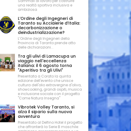
Sammali al lavoro per costruire
una realtà sportiva inclusiva e
ambiziosa
L’Ordine degli Ingegneri di
Taranto su Acciaierie d’Italia:
decarbonizzazione o
deindustrializzazione?
L’Ordine degli Ingegneri della
Provincia di Taranto prende atto
delle dichiarazioni...
Tra gli ulivi di Lamacupa un
viaggio nell'eccellenza
italiana: il 6 agosto torna
"Aperitivo tra gli Ulivi"
Presentata a Corato la quinta
edizione dell'evento che unisce
cultura dell'olio extravergine d'oliva,
showcooking, grandi ospiti, musica
e inclusione sociale con il progetto
"Come Natura Insegna"
Vibrotek Volley Taranto, si
alza il sipario sulla nuova
avventura
Presentato al Delfino Hotel il progetto
che affronterà la Serie B maschile: