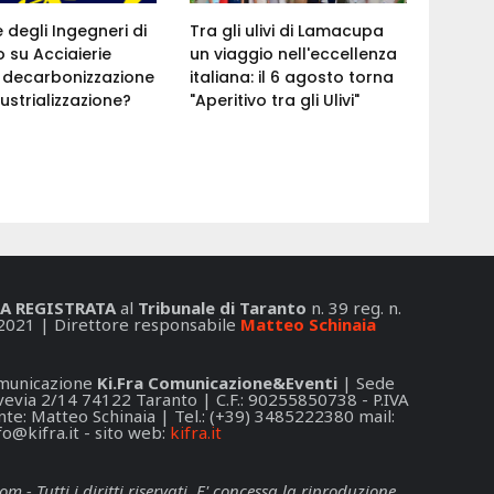
e degli Ingegneri di
Tra gli ulivi di Lamacupa
 su Acciaierie
un viaggio nell'eccellenza
a: decarbonizzazione
italiana: il 6 agosto torna
ustrializzazione?
"Aperitivo tra gli Ulivi"
A REGISTRATA
al
Tribunale di Taranto
n. 39 reg. n.
2021 | Direttore responsabile
Matteo Schinaia
Comunicazione
Ki.Fra Comunicazione&Eventi
| Sede
 Svevia 2/14 74122 Taranto | C.F.: 90255850738 - P.IVA
e: Matteo Schinaia | Tel.: (+39) 3485222380 mail:
fo@kifra.it
- sito web:
kifra.it
- Tutti i diritti riservati. E' concessa la riproduzione