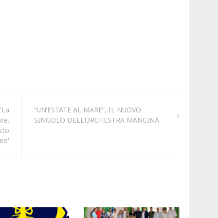
'La
“UN’ESTATE AL MARE”, IL NUOVO
te.
SINGOLO DELL’ORCHESTRA MANCINA
sto
eo'