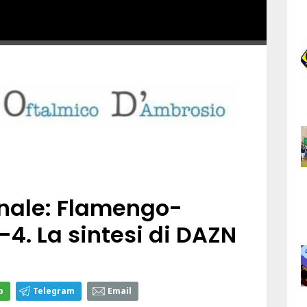
finale: Flamengo-
4. La sintesi di DAZN
p
Telegram
Email