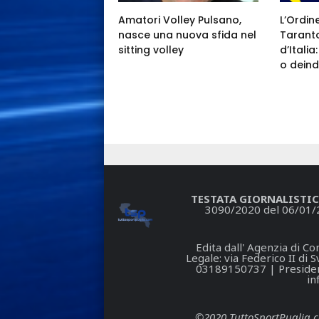
Amatori Volley Pulsano,
L’Ordin
nasce una nuova sfida nel
Taranto
sitting volley
d’Itali
o deind
TESTATA GIORNALISTIC
3090/2020 del 06/01/
Edita dall' Agenzia di 
Legale: via Federico II di
03189150737 | President
in
©2020 TuttoSportPuglia.com 