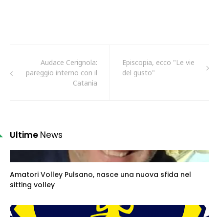
Audace Cerignola:
Episcopia, ecco "Le vie
pareggio interno con il
del gusto"
Catania
Ultime
News
Amatori Volley Pulsano, nasce una nuova sfida nel
sitting volley