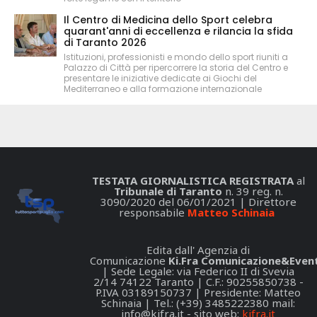
Il Centro di Medicina dello Sport celebra
quarant'anni di eccellenza e rilancia la sfida
di Taranto 2026
Istituzioni, professionisti e mondo dello sport riuniti a
Palazzo di Città per ripercorrere la storia del Centro e
presentare le iniziative dedicate ai Giochi del
Mediterraneo e alla formazione internazionale
TESTATA GIORNALISTICA REGISTRATA
al
Tribunale di Taranto
n. 39 reg. n.
3090/2020 del 06/01/2021 | Direttore
responsabile
Matteo Schinaia
Edita dall' Agenzia di
Comunicazione
Ki.Fra Comunicazione&Event
| Sede Legale: via Federico II di Svevia
2/14 74122 Taranto | C.F.: 90255850738 -
P.IVA 03189150737 | Presidente: Matteo
Schinaia | Tel.: (+39) 3485222380 mail:
info@kifra.it
- sito web:
kifra.it