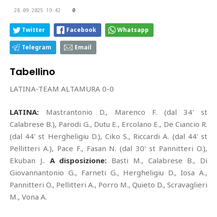
28.09.2025 19:42
0
Twitter
Facebook
Whatsapp
Telegram
Email
Tabellino
LATINA-TEAM ALTAMURA 0-0
LATINA:
Mastrantonio D., Marenco F. (dal 34' st
Calabrese B.), Parodi G., Dutu E., Ercolano E., De Ciancio R.
(dal 44' st Hergheligiu D.), Ciko S., Riccardi A. (dal 44' st
Pellitteri A.), Pace F., Fasan N. (dal 30' st Pannitteri O.),
Ekuban J..
A disposizione:
Basti M., Calabrese B., Di
Giovannantonio G., Farneti G., Hergheligiu D., Iosa A.,
Pannitteri O., Pellitteri A., Porro M., Quieto D., Scravaglieri
M., Vona A.