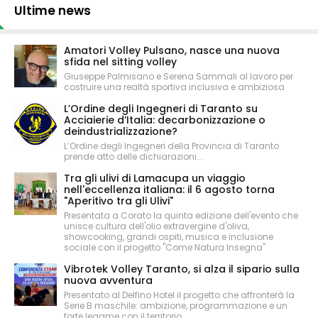
Ultime news
Amatori Volley Pulsano, nasce una nuova
sfida nel sitting volley
Giuseppe Palmisano e Serena Sammali al lavoro per
costruire una realtà sportiva inclusiva e ambiziosa
L’Ordine degli Ingegneri di Taranto su
Acciaierie d’Italia: decarbonizzazione o
deindustrializzazione?
L’Ordine degli Ingegneri della Provincia di Taranto
prende atto delle dichiarazioni...
Tra gli ulivi di Lamacupa un viaggio
nell'eccellenza italiana: il 6 agosto torna
"Aperitivo tra gli Ulivi"
Presentata a Corato la quinta edizione dell'evento che
unisce cultura dell'olio extravergine d'oliva,
showcooking, grandi ospiti, musica e inclusione
sociale con il progetto "Come Natura Insegna"
Vibrotek Volley Taranto, si alza il sipario sulla
nuova avventura
Presentato al Delfino Hotel il progetto che affronterà la
Serie B maschile: ambizione, programmazione e un
forte legame con il territorio