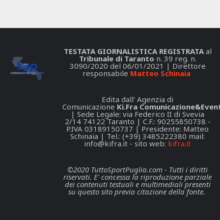
TESTATA GIORNALISTICA REGISTRATA
al
Tribunale di Taranto
n. 39 reg. n.
3090/2020 del 06/01/2021 | Direttore
responsabile
Matteo Schinaia
Edita dall' Agenzia di
Comunicazione
Ki.Fra Comunicazione&Event
| Sede Legale: via Federico II di Svevia
2/14 74122 Taranto | C.F.: 90255850738 -
P.IVA 03189150737 | Presidente: Matteo
Schinaia | Tel.: (+39) 3485222380 mail:
info@kifra.it
- sito web:
kifra.it
©2020 TuttoSportPuglia.com - Tutti i diritti
riservati. E' concessa la riproduzione parziale
dei contenuti testuali e multimediali presenti
su questo sito previa citazione della fonte.