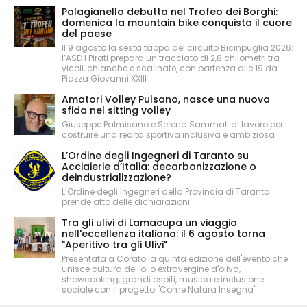
Palagianello debutta nel Trofeo dei Borghi:
domenica la mountain bike conquista il cuore
del paese
Il 9 agosto la sesta tappa del circuito Bicinpuglia 2026:
l’ASD I Pirati prepara un tracciato di 2,8 chilometri tra
vicoli, chianche e scalinate, con partenza alle 19 da
Piazza Giovanni XXIII
Amatori Volley Pulsano, nasce una nuova
sfida nel sitting volley
Giuseppe Palmisano e Serena Sammali al lavoro per
costruire una realtà sportiva inclusiva e ambiziosa
L’Ordine degli Ingegneri di Taranto su
Acciaierie d’Italia: decarbonizzazione o
deindustrializzazione?
L’Ordine degli Ingegneri della Provincia di Taranto
prende atto delle dichiarazioni...
Tra gli ulivi di Lamacupa un viaggio
nell'eccellenza italiana: il 6 agosto torna
"Aperitivo tra gli Ulivi"
Presentata a Corato la quinta edizione dell'evento che
unisce cultura dell'olio extravergine d'oliva,
showcooking, grandi ospiti, musica e inclusione
sociale con il progetto "Come Natura Insegna"