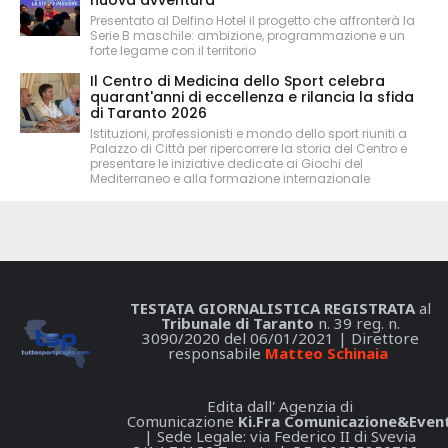
Presentato al Delfino Hotel il progetto che affronterà la
Serie B maschile: ambizione, programmazione e un
forte legame con il territorio
Il Centro di Medicina dello Sport celebra
quarant'anni di eccellenza e rilancia la sfida
di Taranto 2026
Istituzioni, professionisti e mondo dello sport riuniti a
Palazzo di Città per ripercorrere la storia del Centro e
presentare le iniziative dedicate ai Giochi del
Mediterraneo e alla formazione internazionale
TESTATA GIORNALISTICA REGISTRATA
al
Tribunale di Taranto
n. 39 reg. n.
3090/2020 del 06/01/2021 | Direttore
responsabile
Matteo Schinaia
Edita dall' Agenzia di
Comunicazione
Ki.Fra Comunicazione&Event
| Sede Legale: via Federico II di Svevia