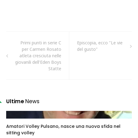
Primi punti in serie C
Episcopia, ecco "Le vie
per Carmen Rosato
del gusto"
atleta cresciuta nelle
giovanili dell'Eden Boys
Statte
Ultime
News
Amatori Volley Pulsano, nasce una nuova sfida nel
sitting volley