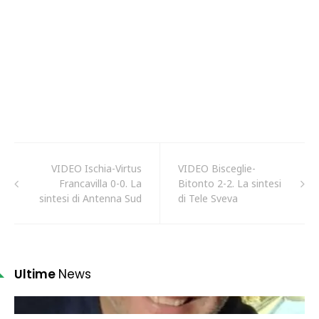
VIDEO Ischia-Virtus
VIDEO Bisceglie-
Francavilla 0-0. La
Bitonto 2-2. La sintesi
sintesi di Antenna Sud
di Tele Sveva
Ultime
News