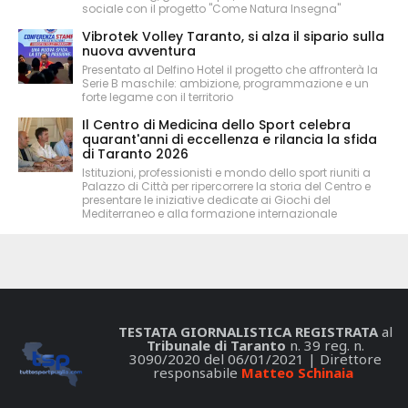
sociale con il progetto "Come Natura Insegna"
Vibrotek Volley Taranto, si alza il sipario sulla
nuova avventura
Presentato al Delfino Hotel il progetto che affronterà la
Serie B maschile: ambizione, programmazione e un
forte legame con il territorio
Il Centro di Medicina dello Sport celebra
quarant'anni di eccellenza e rilancia la sfida
di Taranto 2026
Istituzioni, professionisti e mondo dello sport riuniti a
Palazzo di Città per ripercorrere la storia del Centro e
presentare le iniziative dedicate ai Giochi del
Mediterraneo e alla formazione internazionale
TESTATA GIORNALISTICA REGISTRATA
al
Tribunale di Taranto
n. 39 reg. n.
3090/2020 del 06/01/2021 | Direttore
responsabile
Matteo Schinaia