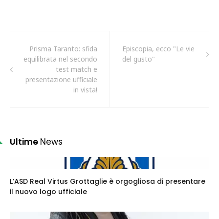
Prisma Taranto: sfida
Episcopia, ecco "Le vie
equilibrata nel secondo
del gusto"
test match e
presentazione ufficiale
in vista!
Ultime
News
L’ASD Real Virtus Grottaglie è orgogliosa di presentare
il nuovo logo ufficiale