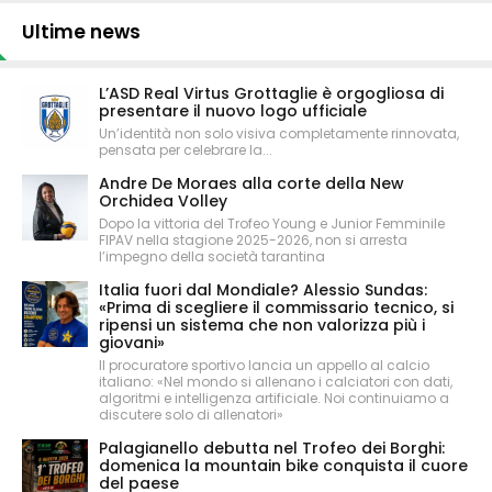
Ultime news
L’ASD Real Virtus Grottaglie è orgogliosa di
presentare il nuovo logo ufficiale
Un’identità non solo visiva completamente rinnovata,
pensata per celebrare la...
Andre De Moraes alla corte della New
Orchidea Volley
Dopo la vittoria del Trofeo Young e Junior Femminile
FIPAV nella stagione 2025-2026, non si arresta
l’impegno della società tarantina
Italia fuori dal Mondiale? Alessio Sundas:
«Prima di scegliere il commissario tecnico, si
ripensi un sistema che non valorizza più i
giovani»
Il procuratore sportivo lancia un appello al calcio
italiano: «Nel mondo si allenano i calciatori con dati,
algoritmi e intelligenza artificiale. Noi continuiamo a
discutere solo di allenatori»
Palagianello debutta nel Trofeo dei Borghi:
domenica la mountain bike conquista il cuore
del paese