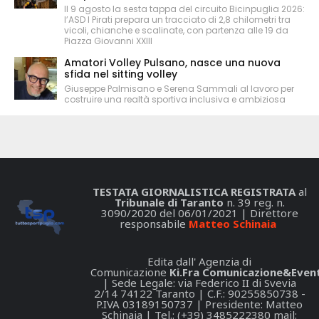
Il 9 agosto la sesta tappa del circuito Bicinpuglia 2026:
l’ASD I Pirati prepara un tracciato di 2,8 chilometri tra
vicoli, chianche e scalinate, con partenza alle 19 da
Piazza Giovanni XXIII
Amatori Volley Pulsano, nasce una nuova
sfida nel sitting volley
Giuseppe Palmisano e Serena Sammali al lavoro per
costruire una realtà sportiva inclusiva e ambiziosa
TESTATA GIORNALISTICA REGISTRATA
al
Tribunale di Taranto
n. 39 reg. n.
3090/2020 del 06/01/2021 | Direttore
responsabile
Matteo Schinaia
Edita dall' Agenzia di
Comunicazione
Ki.Fra Comunicazione&Event
| Sede Legale: via Federico II di Svevia
2/14 74122 Taranto | C.F.: 90255850738 -
P.IVA 03189150737 | Presidente: Matteo
Schinaia | Tel.: (+39) 3485222380 mail: