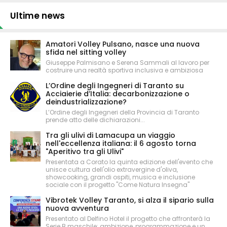
Ultime news
Amatori Volley Pulsano, nasce una nuova
sfida nel sitting volley
Giuseppe Palmisano e Serena Sammali al lavoro per
costruire una realtà sportiva inclusiva e ambiziosa
L’Ordine degli Ingegneri di Taranto su
Acciaierie d’Italia: decarbonizzazione o
deindustrializzazione?
L’Ordine degli Ingegneri della Provincia di Taranto
prende atto delle dichiarazioni...
Tra gli ulivi di Lamacupa un viaggio
nell'eccellenza italiana: il 6 agosto torna
"Aperitivo tra gli Ulivi"
Presentata a Corato la quinta edizione dell'evento che
unisce cultura dell'olio extravergine d'oliva,
showcooking, grandi ospiti, musica e inclusione
sociale con il progetto "Come Natura Insegna"
Vibrotek Volley Taranto, si alza il sipario sulla
nuova avventura
Presentato al Delfino Hotel il progetto che affronterà la
Serie B maschile: ambizione, programmazione e un