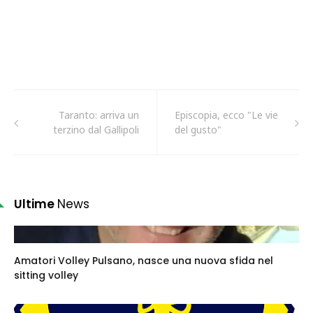
Taranto: arriva un
Episcopia, ecco "Le vie
terzino dal Gallipoli
del gusto"
Ultime
News
Amatori Volley Pulsano, nasce una nuova sfida nel
sitting volley