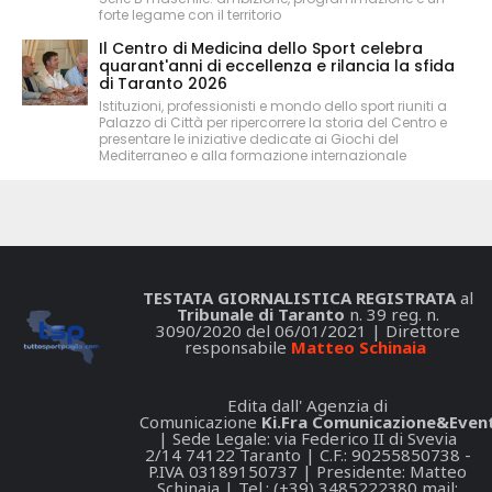
forte legame con il territorio
Il Centro di Medicina dello Sport celebra
quarant'anni di eccellenza e rilancia la sfida
di Taranto 2026
Istituzioni, professionisti e mondo dello sport riuniti a
Palazzo di Città per ripercorrere la storia del Centro e
presentare le iniziative dedicate ai Giochi del
Mediterraneo e alla formazione internazionale
TESTATA GIORNALISTICA REGISTRATA
al
Tribunale di Taranto
n. 39 reg. n.
3090/2020 del 06/01/2021 | Direttore
responsabile
Matteo Schinaia
Edita dall' Agenzia di
Comunicazione
Ki.Fra Comunicazione&Event
| Sede Legale: via Federico II di Svevia
2/14 74122 Taranto | C.F.: 90255850738 -
P.IVA 03189150737 | Presidente: Matteo
Schinaia | Tel.: (+39) 3485222380 mail: