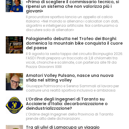
«Prima di scegliere il commissario tecnico, si
ripensi un sistema che non valorizza più i
giovani»
Il procuratore sportivo lancia un appello al calcio
italiano: «Nel mondo si allenano i calciatori con dati,
algoritmi e intelligenza artificiale. Noi continuiamo a
discutere solo di allenatori»
Palagianello debutta nel Trofeo dei Borghi:
domenica la mountain bike conquista il cuore
del paese
Il 9 agosto la sesta tappa del circuito Bicinpuglia 2026:
l’ASD I Pirati prepara un tracciato di 2,8 chilometri tra
vicoli, chianche e scalinate, con partenza alle 19 da
Piazza Giovanni XXIII
Amatori Volley Pulsano, nasce una nuova
sfida nel sitting volley
Giuseppe Palmisano e Serena Sammali al lavoro per
costruire una realtà sportiva inclusiva e ambiziosa
L’Ordine degli Ingegneri di Taranto su
Acciaierie d’Italia: decarbonizzazione o
deindustrializzazione?
L’Ordine degli Ingegneri della Provincia di Taranto
prende atto delle dichiarazioni...
Tra gli ulivi di Lamacupa un viaggio