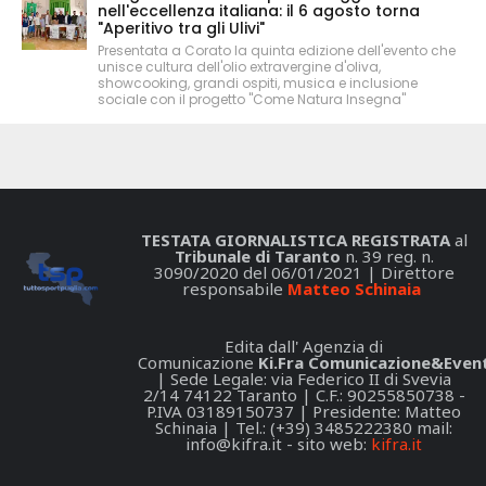
nell'eccellenza italiana: il 6 agosto torna
"Aperitivo tra gli Ulivi"
Presentata a Corato la quinta edizione dell'evento che
unisce cultura dell'olio extravergine d'oliva,
showcooking, grandi ospiti, musica e inclusione
sociale con il progetto "Come Natura Insegna"
TESTATA GIORNALISTICA REGISTRATA
al
Tribunale di Taranto
n. 39 reg. n.
3090/2020 del 06/01/2021 | Direttore
responsabile
Matteo Schinaia
Edita dall' Agenzia di
Comunicazione
Ki.Fra Comunicazione&Event
| Sede Legale: via Federico II di Svevia
2/14 74122 Taranto | C.F.: 90255850738 -
P.IVA 03189150737 | Presidente: Matteo
Schinaia | Tel.: (+39) 3485222380 mail:
info@kifra.it
- sito web:
kifra.it