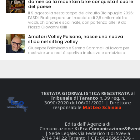
domenica la mountain bike conquista il cuore
del paese
Il 9 agosto la sesta tappa del circuito Bicinpuglia 2026:
l’ASD I Pirati prepara un tracciato di 2,8 chilometri tra
vicoli, chianche e scalinate, con partenza alle 19 da
Piazza Giovanni XXIII
Amatori Volley Pulsano, nasce una nuova
sfida nel sitting volley
Giuseppe Palmisano e Serena Sammali al lavoro per
costruire una realtà sportiva inclusiva e ambiziosa
TESTATA GIORNALISTICA REGISTRATA
al
Tribunale di Taranto
n. 39 reg. n.
3090/2020 del 06/01/2021 | Direttore
responsabile
Matteo Schinaia
Edita dall' Agenzia di
Comunicazione
Ki.Fra Comunicazione&Event
| Sede Legale: via Federico II di Svevia
2/14 74122 Taranto | C.F.: 90255850738 -