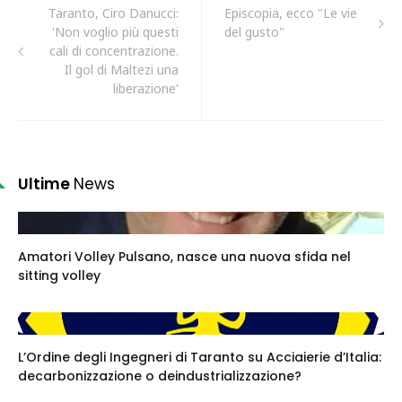
Taranto, Ciro Danucci:
Episcopia, ecco "Le vie
'Non voglio più questi
del gusto"
cali di concentrazione.
Il gol di Maltezi una
liberazione'
Ultime
News
Amatori Volley Pulsano, nasce una nuova sfida nel
sitting volley
L’Ordine degli Ingegneri di Taranto su Acciaierie d’Italia:
decarbonizzazione o deindustrializzazione?