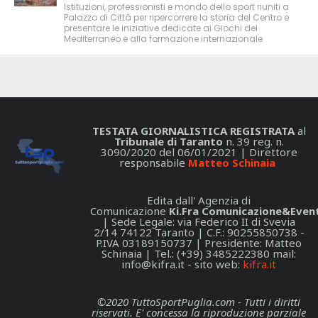
Istituzioni, professionisti e mondo dello sport riuniti a
Palazzo di Città per ripercorrere la storia del Centro e
presentare le iniziative dedicate ai Giochi del
Mediterraneo e alla formazione internazionale
TESTATA GIORNALISTICA REGISTRATA
al
Tribunale di Taranto
n. 39 reg. n.
3090/2020 del 06/01/2021 | Direttore
responsabile
Matteo Schinaia
Edita dall' Agenzia di
Comunicazione
Ki.Fra Comunicazione&Event
| Sede Legale: via Federico II di Svevia
2/14 74122 Taranto | C.F.: 90255850738 -
P.IVA 03189150737 | Presidente: Matteo
Schinaia | Tel.: (+39) 3485222380 mail:
info@kifra.it
- sito web:
kifra.it
©2020 TuttoSportPuglia.com - Tutti i diritti
riservati. E' concessa la riproduzione parziale