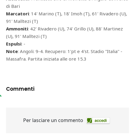
di Bari
Marcatori
: 14' Marino (T), 18' Imoh (T), 61' Rivadero (U),
91' Malltezi (T)
Ammoniti
: 42' Rivadero (U), 74' Grillo (U), 88' Martinez
(U), 91' Malltezi (T)
Espulsi
: -
Note
: Angoli: 9-4. Recupero: 1'pt e 4'st. Stadio ''Italia'' -
Massafra. Partita iniziata alle ore 15.3
Commenti