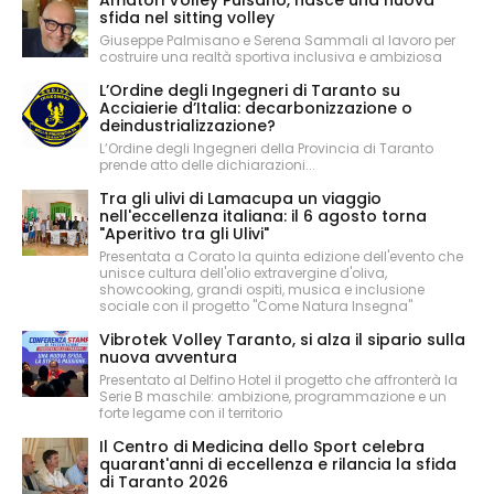
sfida nel sitting volley
Giuseppe Palmisano e Serena Sammali al lavoro per
costruire una realtà sportiva inclusiva e ambiziosa
L’Ordine degli Ingegneri di Taranto su
Acciaierie d’Italia: decarbonizzazione o
deindustrializzazione?
L’Ordine degli Ingegneri della Provincia di Taranto
prende atto delle dichiarazioni...
Tra gli ulivi di Lamacupa un viaggio
nell'eccellenza italiana: il 6 agosto torna
"Aperitivo tra gli Ulivi"
Presentata a Corato la quinta edizione dell'evento che
unisce cultura dell'olio extravergine d'oliva,
showcooking, grandi ospiti, musica e inclusione
sociale con il progetto "Come Natura Insegna"
Vibrotek Volley Taranto, si alza il sipario sulla
nuova avventura
Presentato al Delfino Hotel il progetto che affronterà la
Serie B maschile: ambizione, programmazione e un
forte legame con il territorio
Il Centro di Medicina dello Sport celebra
quarant'anni di eccellenza e rilancia la sfida
di Taranto 2026