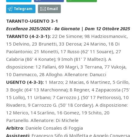
Telegram
Email
TARANTO-UGENTO 3-1
Eccellenza 2025/2026 - 8a Giornata | Dom 12 Ottobre 2025
TARANTO (4-2-3-1):
22 De Simone; 98 Hadziosmanovic,
15 Delvino, 23 Brunetti, 33 Derosa; 24 Marino, 18 Di
Paolantonio; 21 Monetti, 17 Russo (62' 11 Souare), 27
Calabria (86' 4 Konate); 9 Imoh (81' 7 Malltezi). A
disposizione: 12 Fallani, 69 Magri, 3 Terrana, 77 Vukoja,
10 Dammacco, 28 Allogho. Allenatore: Danucci
UGENTO (4-3-3):
1 Marzo; 2 Macias, 6 Martinez, 5 Grillo,
3 Boglic (64' 13 Marchionna); 8 Regner, 4 Zappacosta (75'
15 Lollo), 11 Urbano; 7 Carrozzo J. (50' 17 Pettorossi), 10
Rivadero, 9 Carrozzo G. (50' 18 Cordary). A disposizione:
12 Merico, 14 Scarlino, 16 Gomez, 19 Schito, 20
Partanello. Allenatore: Di Michele
Arbitro
: Daniele Consales di Foggia
Assistenti
: Francesco Sifo di Molfetta e Angelo Conversa