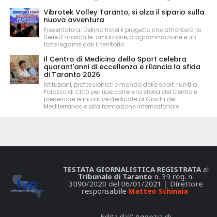
Vibrotek Volley Taranto, si alza il sipario sulla
nuova avventura
Presentato al Delfino Hotel il progetto che affronterà la
Serie B maschile: ambizione, programmazione e un
forte legame con il territorio
Il Centro di Medicina dello Sport celebra
quarant'anni di eccellenza e rilancia la sfida
di Taranto 2026
Istituzioni, professionisti e mondo dello sport riuniti a
Palazzo di Città per ripercorrere la storia del Centro e
presentare le iniziative dedicate ai Giochi del
Mediterraneo e alla formazione internazionale
TESTATA GIORNALISTICA REGISTRATA
al
Tribunale di Taranto
n. 39 reg. n.
3090/2020 del 06/01/2021 | Direttore
responsabile
Matteo Schinaia
Edita dall' Agenzia di