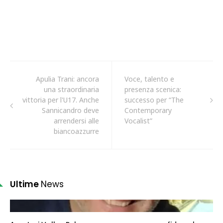
Apulia Trani: ancora
Voce, talento e
una straordinaria
presenza scenica:
vittoria per l'U17. Anche
successo per “The
Sannicandro deve
Contemporary
arrendersi alle
Vocalist”
biancoazzurre
Ultime
News