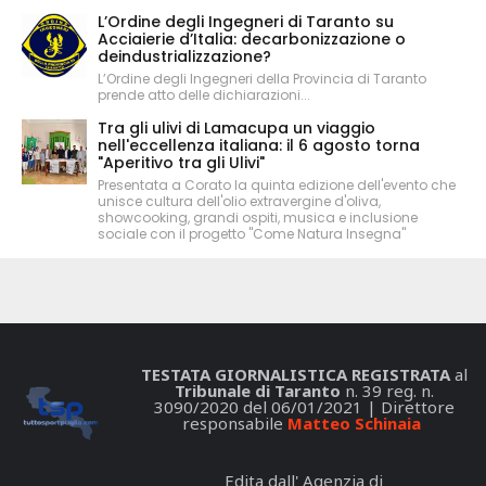
L’Ordine degli Ingegneri di Taranto su
Acciaierie d’Italia: decarbonizzazione o
deindustrializzazione?
L’Ordine degli Ingegneri della Provincia di Taranto
prende atto delle dichiarazioni...
Tra gli ulivi di Lamacupa un viaggio
nell'eccellenza italiana: il 6 agosto torna
"Aperitivo tra gli Ulivi"
Presentata a Corato la quinta edizione dell'evento che
unisce cultura dell'olio extravergine d'oliva,
showcooking, grandi ospiti, musica e inclusione
sociale con il progetto "Come Natura Insegna"
TESTATA GIORNALISTICA REGISTRATA
al
Tribunale di Taranto
n. 39 reg. n.
3090/2020 del 06/01/2021 | Direttore
responsabile
Matteo Schinaia
Edita dall' Agenzia di