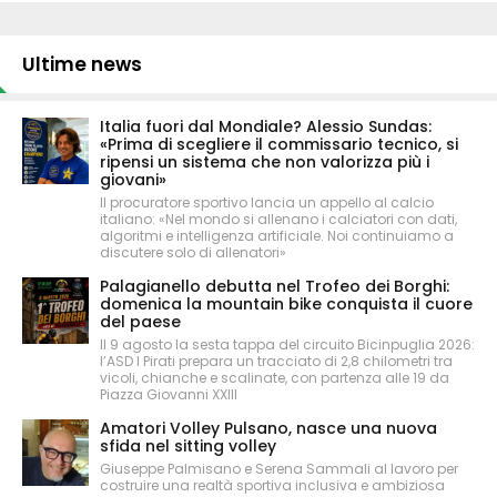
Ultime news
Italia fuori dal Mondiale? Alessio Sundas:
«Prima di scegliere il commissario tecnico, si
ripensi un sistema che non valorizza più i
giovani»
Il procuratore sportivo lancia un appello al calcio
italiano: «Nel mondo si allenano i calciatori con dati,
algoritmi e intelligenza artificiale. Noi continuiamo a
discutere solo di allenatori»
Palagianello debutta nel Trofeo dei Borghi:
domenica la mountain bike conquista il cuore
del paese
Il 9 agosto la sesta tappa del circuito Bicinpuglia 2026:
l’ASD I Pirati prepara un tracciato di 2,8 chilometri tra
vicoli, chianche e scalinate, con partenza alle 19 da
Piazza Giovanni XXIII
Amatori Volley Pulsano, nasce una nuova
sfida nel sitting volley
Giuseppe Palmisano e Serena Sammali al lavoro per
costruire una realtà sportiva inclusiva e ambiziosa