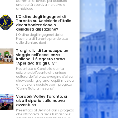
Sammali al lavoro per costruire
una realtà sportiva inclusiva e
ambiziosa
L’Ordine degli Ingegneri di
Taranto su Acciaierie d’Italia:
decarbonizzazione o
deindustrializzazione?
L’Ordine degli Ingegneri della
Provincia di Taranto prende atto
delle dichiarazioni...
Tra gli ulivi di Lamacupa un
viaggio nell'eccellenza
italiana: il 6 agosto torna
"Aperitivo tra gli Ulivi"
Presentata a Corato la quinta
edizione dell'evento che unisce
cultura dell'olio extravergine d'oliva,
showcooking, grandi ospiti, musica
e inclusione sociale con il progetto
"Come Natura Insegna"
Vibrotek Volley Taranto, si
alza il sipario sulla nuova
avventura
Presentato al Delfino Hotel il progetto
che affronterà la Serie B maschile: