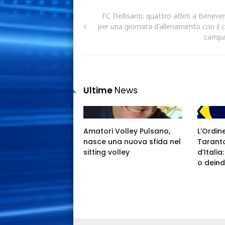
FC Dellisanti: quattro atleti a Beneve
per una giornata d'allenamento con il c
camp
Ultime
News
Amatori Volley Pulsano,
L’Ordin
nasce una nuova sfida nel
Taranto
sitting volley
d’Itali
o deind