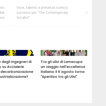
nto
Voce, talento e presenza scenica:
lub
successo per “The Contemporary
ano
Vocalist”
e degli Ingegneri di
Tra gli ulivi di Lamacupa
 su Acciaierie
un viaggio nell'eccellenza
a: decarbonizzazione
italiana: il 6 agosto torna
ustrializzazione?
"Aperitivo tra gli Ulivi"