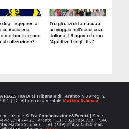
e degli Ingegneri di
Tra gli ulivi di Lamacupa
 su Acciaierie
un viaggio nell'eccellenza
a: decarbonizzazione
italiana: il 6 agosto torna
ustrializzazione?
"Aperitivo tra gli Ulivi"
A REGISTRATA
al
Tribunale di Taranto
n. 39 reg. n.
2021 | Direttore responsabile
Matteo Schinaia
Comunicazione
Ki.Fra Comunicazione&Eventi
| Sede
 Svevia 2/14 74122 Taranto | C.F.: 90255850738 - P.IVA
e: Matteo Schinaia | Tel.: (+39) 3485222380 mail:
fo@kifra.it
- sito web:
kifra.it