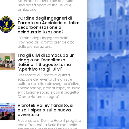
Sammali al lavoro per costruire
una realtà sportiva inclusiva e
ambiziosa
L’Ordine degli Ingegneri di
Taranto su Acciaierie d’Italia:
decarbonizzazione o
deindustrializzazione?
L’Ordine degli Ingegneri della
Provincia di Taranto prende atto
delle dichiarazioni...
Tra gli ulivi di Lamacupa un
viaggio nell'eccellenza
italiana: il 6 agosto torna
"Aperitivo tra gli Ulivi"
Presentata a Corato la quinta
edizione dell'evento che unisce
cultura dell'olio extravergine d'oliva,
showcooking, grandi ospiti, musica
e inclusione sociale con il progetto
"Come Natura Insegna"
Vibrotek Volley Taranto, si
alza il sipario sulla nuova
avventura
Presentato al Delfino Hotel il progetto
che affronterà la Serie B maschile: