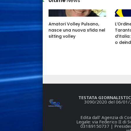
Ultime
News
Amatori Volley Pulsano,
L’Ordin
nasce una nuova sfida nel
Taranto
sitting volley
d’Itali
o deind
TESTATA GIORNALISTIC
3090/2020 del 06/01/
Edita dall' Agenzia di 
Legale: via Federico II di
03189150737 | President
in