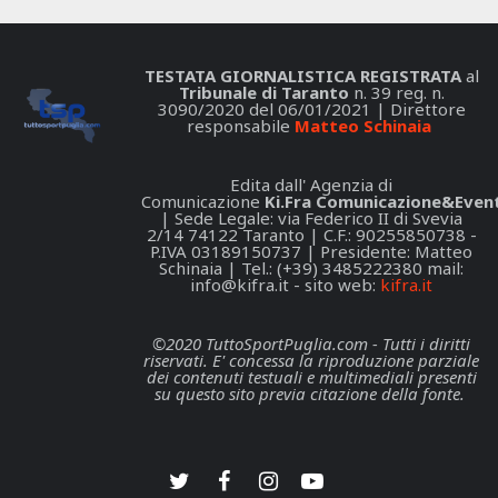
TESTATA GIORNALISTICA REGISTRATA
al
Tribunale di Taranto
n. 39 reg. n.
3090/2020 del 06/01/2021 | Direttore
responsabile
Matteo Schinaia
Edita dall' Agenzia di
Comunicazione
Ki.Fra Comunicazione&Event
| Sede Legale: via Federico II di Svevia
2/14 74122 Taranto | C.F.: 90255850738 -
P.IVA 03189150737 | Presidente: Matteo
Schinaia | Tel.: (+39) 3485222380 mail:
info@kifra.it
- sito web:
kifra.it
©2020 TuttoSportPuglia.com - Tutti i diritti
riservati. E' concessa la riproduzione parziale
dei contenuti testuali e multimediali presenti
su questo sito previa citazione della fonte.