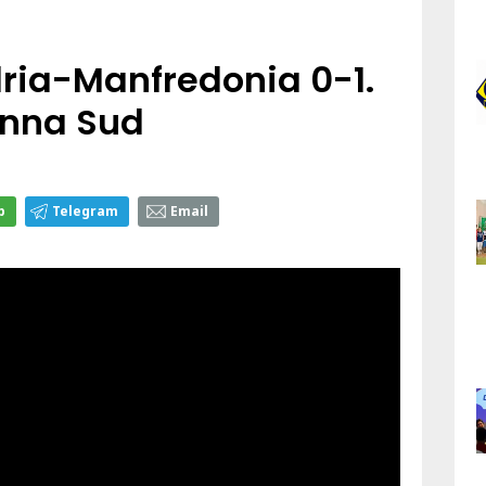
dria-Manfredonia 0-1.
tenna Sud
p
Telegram
Email