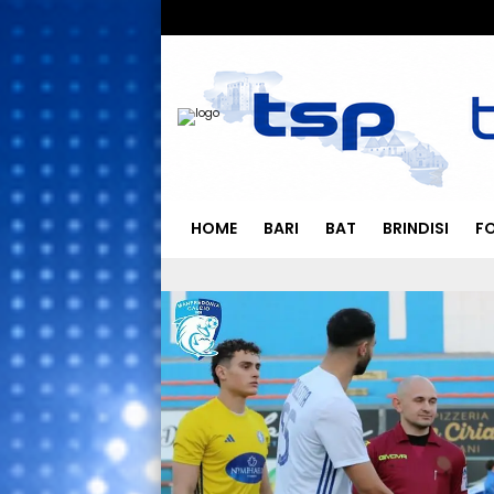
HOME
BARI
BAT
BRINDISI
F