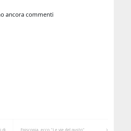
 di
Episcopia, ecco "Le vie del gusto"