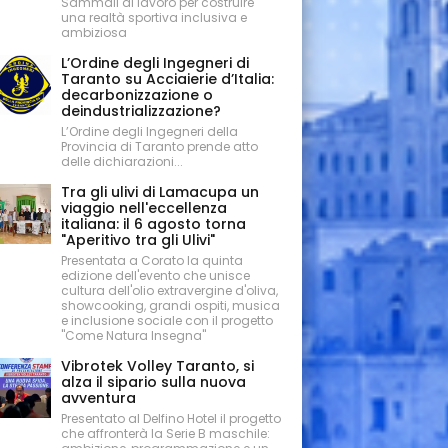
Sammali al lavoro per costruire
una realtà sportiva inclusiva e
ambiziosa
L’Ordine degli Ingegneri di
Taranto su Acciaierie d’Italia:
decarbonizzazione o
deindustrializzazione?
L’Ordine degli Ingegneri della
Provincia di Taranto prende atto
delle dichiarazioni...
Tra gli ulivi di Lamacupa un
viaggio nell'eccellenza
italiana: il 6 agosto torna
"Aperitivo tra gli Ulivi"
Presentata a Corato la quinta
edizione dell'evento che unisce
cultura dell'olio extravergine d'oliva,
showcooking, grandi ospiti, musica
e inclusione sociale con il progetto
"Come Natura Insegna"
Vibrotek Volley Taranto, si
alza il sipario sulla nuova
avventura
Presentato al Delfino Hotel il progetto
che affronterà la Serie B maschile: