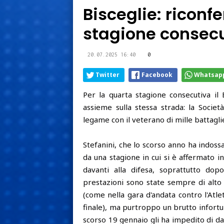
Bisceglie: riconf
stagione consecu
20.07.2025 16:40
0
Twitter
Facebook
Whatsap
Per la quarta stagione consecutiva il 
assieme sulla stessa strada: la Società 
legame con il veterano di mille battagli
Stefanini, che lo scorso anno ha indossat
da una stagione in cui si è affermato 
davanti alla difesa, soprattutto do
prestazioni sono state sempre di alto l
(come nella gara d'andata contro l'Atle
finale), ma purtroppo un brutto infortun
scorso 19 gennaio gli ha impedito di d