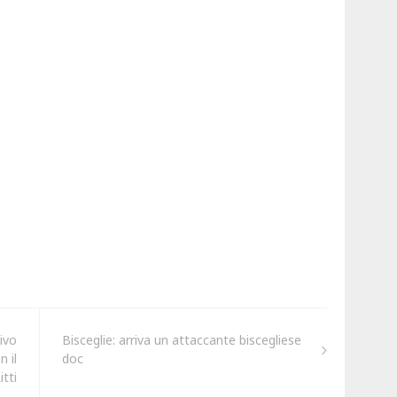
ivo
Bisceglie: arriva un attaccante biscegliese
 il
doc
tti