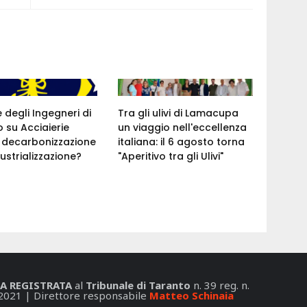
e degli Ingegneri di
Tra gli ulivi di Lamacupa
 su Acciaierie
un viaggio nell'eccellenza
a: decarbonizzazione
italiana: il 6 agosto torna
ustrializzazione?
"Aperitivo tra gli Ulivi"
A REGISTRATA
al
Tribunale di Taranto
n. 39 reg. n.
2021 | Direttore responsabile
Matteo Schinaia