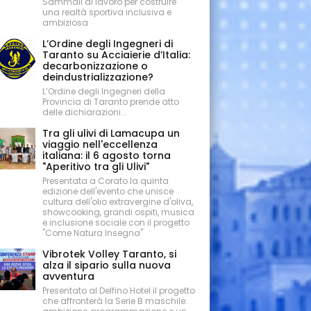
Sammali al lavoro per costruire
una realtà sportiva inclusiva e
ambiziosa
L’Ordine degli Ingegneri di
Taranto su Acciaierie d’Italia:
decarbonizzazione o
deindustrializzazione?
L’Ordine degli Ingegneri della
Provincia di Taranto prende atto
delle dichiarazioni...
Tra gli ulivi di Lamacupa un
viaggio nell'eccellenza
italiana: il 6 agosto torna
"Aperitivo tra gli Ulivi"
Presentata a Corato la quinta
edizione dell'evento che unisce
cultura dell'olio extravergine d'oliva,
showcooking, grandi ospiti, musica
e inclusione sociale con il progetto
"Come Natura Insegna"
Vibrotek Volley Taranto, si
alza il sipario sulla nuova
avventura
Presentato al Delfino Hotel il progetto
che affronterà la Serie B maschile: