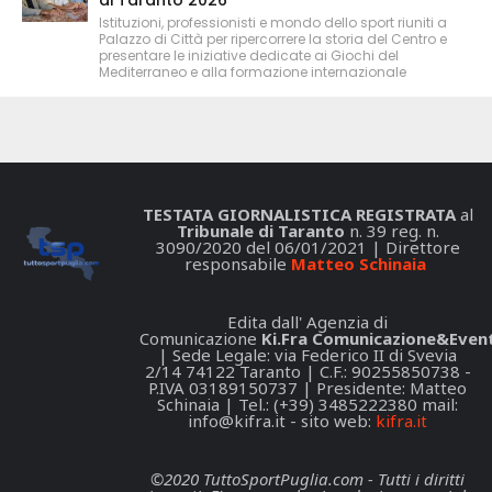
Istituzioni, professionisti e mondo dello sport riuniti a
Palazzo di Città per ripercorrere la storia del Centro e
presentare le iniziative dedicate ai Giochi del
Mediterraneo e alla formazione internazionale
TESTATA GIORNALISTICA REGISTRATA
al
Tribunale di Taranto
n. 39 reg. n.
3090/2020 del 06/01/2021 | Direttore
responsabile
Matteo Schinaia
Edita dall' Agenzia di
Comunicazione
Ki.Fra Comunicazione&Event
| Sede Legale: via Federico II di Svevia
2/14 74122 Taranto | C.F.: 90255850738 -
P.IVA 03189150737 | Presidente: Matteo
Schinaia | Tel.: (+39) 3485222380 mail:
info@kifra.it
- sito web:
kifra.it
©2020 TuttoSportPuglia.com - Tutti i diritti