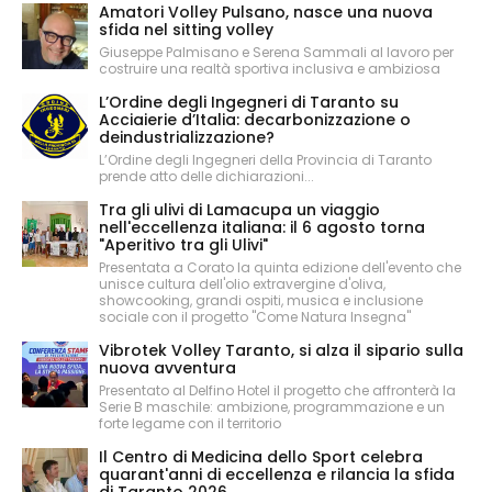
Amatori Volley Pulsano, nasce una nuova
sfida nel sitting volley
Giuseppe Palmisano e Serena Sammali al lavoro per
costruire una realtà sportiva inclusiva e ambiziosa
L’Ordine degli Ingegneri di Taranto su
Acciaierie d’Italia: decarbonizzazione o
deindustrializzazione?
L’Ordine degli Ingegneri della Provincia di Taranto
prende atto delle dichiarazioni...
Tra gli ulivi di Lamacupa un viaggio
nell'eccellenza italiana: il 6 agosto torna
"Aperitivo tra gli Ulivi"
Presentata a Corato la quinta edizione dell'evento che
unisce cultura dell'olio extravergine d'oliva,
showcooking, grandi ospiti, musica e inclusione
sociale con il progetto "Come Natura Insegna"
Vibrotek Volley Taranto, si alza il sipario sulla
nuova avventura
Presentato al Delfino Hotel il progetto che affronterà la
Serie B maschile: ambizione, programmazione e un
forte legame con il territorio
Il Centro di Medicina dello Sport celebra
quarant'anni di eccellenza e rilancia la sfida
di Taranto 2026