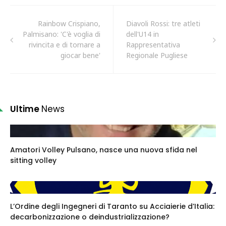
Rainbow Crispiano,
Diavoli Rossi: tre atleti
Palmisano: 'C'è voglia di
dell'U14 in
rivincita e di tornare a
Rappresentativa
giocar bene'
Regionale Pugliese
Ultime
News
Amatori Volley Pulsano, nasce una nuova sfida nel
sitting volley
L’Ordine degli Ingegneri di Taranto su Acciaierie d’Italia:
decarbonizzazione o deindustrializzazione?