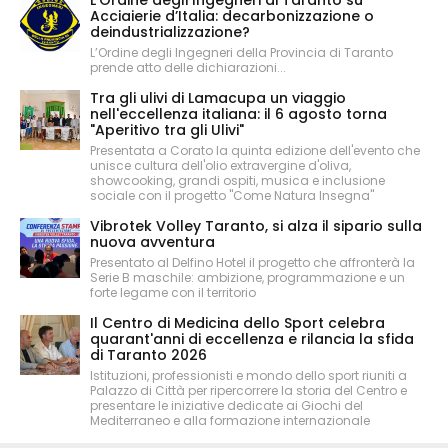
Acciaierie d’Italia: decarbonizzazione o
deindustrializzazione?
L’Ordine degli Ingegneri della Provincia di Taranto
prende atto delle dichiarazioni...
Tra gli ulivi di Lamacupa un viaggio
nell'eccellenza italiana: il 6 agosto torna
"Aperitivo tra gli Ulivi"
Presentata a Corato la quinta edizione dell'evento che
unisce cultura dell'olio extravergine d'oliva,
showcooking, grandi ospiti, musica e inclusione
sociale con il progetto "Come Natura Insegna"
Vibrotek Volley Taranto, si alza il sipario sulla
nuova avventura
Presentato al Delfino Hotel il progetto che affronterà la
Serie B maschile: ambizione, programmazione e un
forte legame con il territorio
Il Centro di Medicina dello Sport celebra
quarant'anni di eccellenza e rilancia la sfida
di Taranto 2026
Istituzioni, professionisti e mondo dello sport riuniti a
Palazzo di Città per ripercorrere la storia del Centro e
presentare le iniziative dedicate ai Giochi del
Mediterraneo e alla formazione internazionale