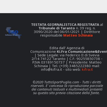
TESTATA GIORNALISTICA REGISTRATA
al
Tribunale di Taranto
n. 39 reg. n.
3090/2020 del 06/01/2021 | Direttore
responsabile
Matteo Schinaia
Edita dall' Agenzia di
Comunicazione
Ki.Fra Comunicazione&Event
| Sede Legale: via Federico II di Svevia
2/14 74122 Taranto | C.F.: 90255850738 -
P.IVA 03189150737 | Presidente: Matteo
Schinaia | Tel.: (+39) 3485222380 mail:
info@kifra.it
- sito web:
kifra.it
©2020 TuttoSportPuglia.com - Tutti i diritti
riservati. E' concessa la riproduzione parziale
dei contenuti testuali e multimediali presenti
su questo sito previa citazione della fonte.