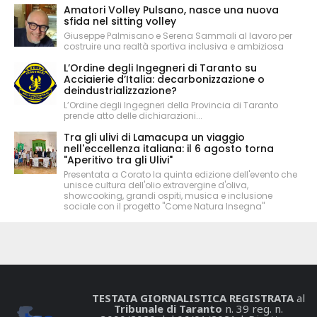
Amatori Volley Pulsano, nasce una nuova
sfida nel sitting volley
Giuseppe Palmisano e Serena Sammali al lavoro per
costruire una realtà sportiva inclusiva e ambiziosa
L’Ordine degli Ingegneri di Taranto su
Acciaierie d’Italia: decarbonizzazione o
deindustrializzazione?
L’Ordine degli Ingegneri della Provincia di Taranto
prende atto delle dichiarazioni...
Tra gli ulivi di Lamacupa un viaggio
nell'eccellenza italiana: il 6 agosto torna
"Aperitivo tra gli Ulivi"
Presentata a Corato la quinta edizione dell'evento che
unisce cultura dell'olio extravergine d'oliva,
showcooking, grandi ospiti, musica e inclusione
sociale con il progetto "Come Natura Insegna"
TESTATA GIORNALISTICA REGISTRATA
al
Tribunale di Taranto
n. 39 reg. n.