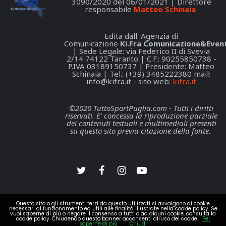
3090/2020 del 06/01/2021 | Direttore
responsabile
Matteo Schinaia
Edita dall' Agenzia di
Comunicazione
Ki.Fra Comunicazione&Event
| Sede Legale: via Federico II di Svevia
2/14 74122 Taranto | C.F.: 90255850738 -
P.IVA 03189150737 | Presidente: Matteo
Schinaia | Tel.: (+39) 3485222380 mail:
info@kifra.it
- sito web:
kifra.it
©2020 TuttoSportPuglia.com - Tutti i diritti
riservati. E' concessa la riproduzione parziale
dei contenuti testuali e multimediali presenti
su questo sito previa citazione della fonte.
Questo sito o gli strumenti terzi da questo utilizzati si avvalgono di cookie
necessari al funzionamento ed utili alle finalità illustrate nella cookie policy. Se
vuoi saperne di più o negare il consenso a tutti o ad alcuni cookie, consulta la
cookie policy. Chiudendo questo banner acconsenti all'uso dei cookie.
Per
saperne di più
Chiudi