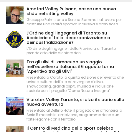
Amatori Volley Pulsano, nasce una nuova
sfida nel sitting volley
Giuseppe Palmisano e Serena Sammali al lavoro per
costruire una realtà sportiva inclusiva e ambiziosa
L’Ordine degli Ingegneri di Taranto su
Acciaierie d’Italia: decarbonizzazione o
deindustrializzazione?
L’Ordine degli Ingegneri della Provincia di Taranto
prende atto delle dichiarazioni...
Tra gli ulivi di Lamacupa un viaggio
nell'eccellenza italiana: il 6 agosto torna
"Aperitivo tra gli Ulivi"
Presentata a Corato la quinta edizione dell'evento che
unisce cultura dell'olio extravergine d'oliva,
showcooking, grandi ospiti, musica e inclusione
sociale con il progetto "Come Natura Insegna"
Vibrotek Volley Taranto, si alza il sipario sulla
nuova avventura
Presentato al Delfino Hotel il progetto che affronterà la
Serie B maschile: ambizione, programmazione e un
forte legame con il territorio
Il Centro di Medicina dello Sport celebra