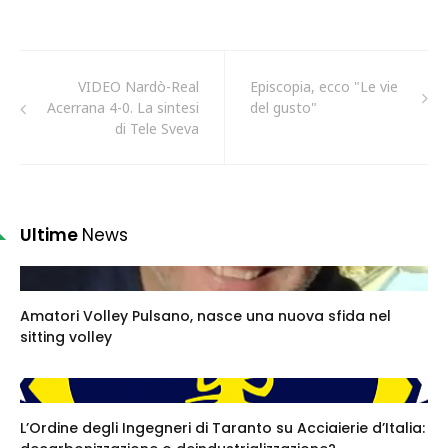
VIDEO Nardò-Real
Episcopia, ecco "Le vie
Acerrana 4-0. La sintesi
del gusto"
di Tele Sveva
Ultime
News
Amatori Volley Pulsano, nasce una nuova sfida nel
sitting volley
L’Ordine degli Ingegneri di Taranto su Acciaierie d’Italia: