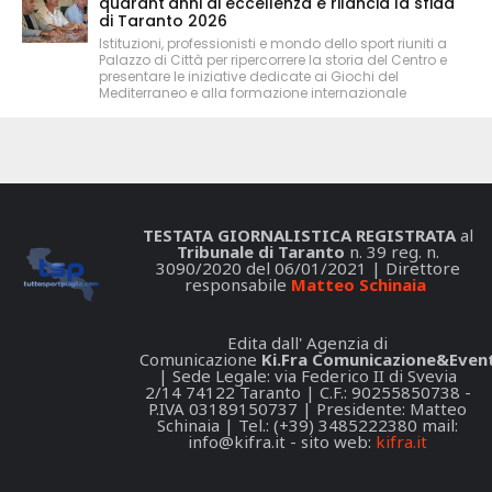
quarant'anni di eccellenza e rilancia la sfida
di Taranto 2026
Istituzioni, professionisti e mondo dello sport riuniti a
Palazzo di Città per ripercorrere la storia del Centro e
presentare le iniziative dedicate ai Giochi del
Mediterraneo e alla formazione internazionale
TESTATA GIORNALISTICA REGISTRATA
al
Tribunale di Taranto
n. 39 reg. n.
3090/2020 del 06/01/2021 | Direttore
responsabile
Matteo Schinaia
Edita dall' Agenzia di
Comunicazione
Ki.Fra Comunicazione&Event
| Sede Legale: via Federico II di Svevia
2/14 74122 Taranto | C.F.: 90255850738 -
P.IVA 03189150737 | Presidente: Matteo
Schinaia | Tel.: (+39) 3485222380 mail:
info@kifra.it
- sito web:
kifra.it