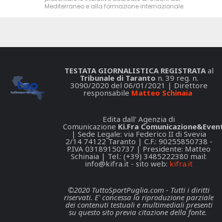
Mediterraneo e alla formazione internazionale
TESTATA GIORNALISTICA REGISTRATA
al
Tribunale di Taranto
n. 39 reg. n.
3090/2020 del 06/01/2021 | Direttore
responsabile
Matteo Schinaia
Edita dall' Agenzia di
Comunicazione
Ki.Fra Comunicazione&Event
| Sede Legale: via Federico II di Svevia
2/14 74122 Taranto | C.F.: 90255850738 -
P.IVA 03189150737 | Presidente: Matteo
Schinaia | Tel.: (+39) 3485222380 mail:
info@kifra.it
- sito web:
kifra.it
©2020 TuttoSportPuglia.com - Tutti i diritti
riservati. E' concessa la riproduzione parziale
dei contenuti testuali e multimediali presenti
su questo sito previa citazione della fonte.