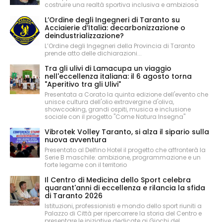
costruire una realtà sportiva inclusiva e ambiziosa
L’Ordine degli Ingegneri di Taranto su
Acciaierie d’Italia: decarbonizzazione o
deindustrializzazione?
L’Ordine degli Ingegneri della Provincia di Taranto
prende atto delle dichiarazioni...
Tra gli ulivi di Lamacupa un viaggio
nell'eccellenza italiana: il 6 agosto torna
"Aperitivo tra gli Ulivi"
Presentata a Corato la quinta edizione dell'evento che
unisce cultura dell'olio extravergine d'oliva,
showcooking, grandi ospiti, musica e inclusione
sociale con il progetto "Come Natura Insegna"
Vibrotek Volley Taranto, si alza il sipario sulla
nuova avventura
Presentato al Delfino Hotel il progetto che affronterà la
Serie B maschile: ambizione, programmazione e un
forte legame con il territorio
Il Centro di Medicina dello Sport celebra
quarant'anni di eccellenza e rilancia la sfida
di Taranto 2026
Istituzioni, professionisti e mondo dello sport riuniti a
Palazzo di Città per ripercorrere la storia del Centro e
presentare le iniziative dedicate ai Giochi del