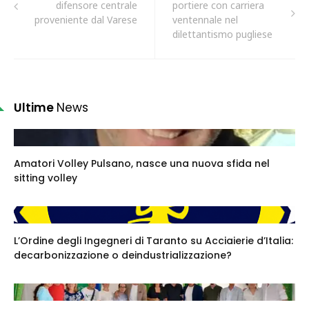
difensore centrale
portiere con carriera
proveniente dal Varese
ventennale nel
dilettantismo pugliese
Ultime
News
Amatori Volley Pulsano, nasce una nuova sfida nel
sitting volley
L’Ordine degli Ingegneri di Taranto su Acciaierie d’Italia:
decarbonizzazione o deindustrializzazione?