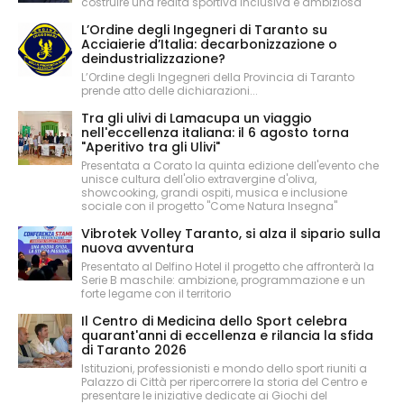
costruire una realtà sportiva inclusiva e ambiziosa
L’Ordine degli Ingegneri di Taranto su
Acciaierie d’Italia: decarbonizzazione o
deindustrializzazione?
L’Ordine degli Ingegneri della Provincia di Taranto
prende atto delle dichiarazioni...
Tra gli ulivi di Lamacupa un viaggio
nell'eccellenza italiana: il 6 agosto torna
"Aperitivo tra gli Ulivi"
Presentata a Corato la quinta edizione dell'evento che
unisce cultura dell'olio extravergine d'oliva,
showcooking, grandi ospiti, musica e inclusione
sociale con il progetto "Come Natura Insegna"
Vibrotek Volley Taranto, si alza il sipario sulla
nuova avventura
Presentato al Delfino Hotel il progetto che affronterà la
Serie B maschile: ambizione, programmazione e un
forte legame con il territorio
Il Centro di Medicina dello Sport celebra
quarant'anni di eccellenza e rilancia la sfida
di Taranto 2026
Istituzioni, professionisti e mondo dello sport riuniti a
Palazzo di Città per ripercorrere la storia del Centro e
presentare le iniziative dedicate ai Giochi del