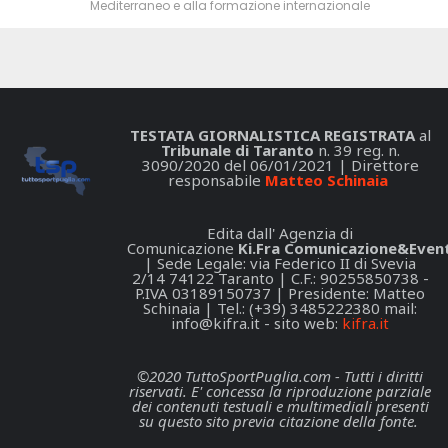
Mediterraneo e alla formazione internazionale
TESTATA GIORNALISTICA REGISTRATA
al
Tribunale di Taranto
n. 39 reg. n.
3090/2020 del 06/01/2021 | Direttore
responsabile
Matteo Schinaia
Edita dall' Agenzia di
Comunicazione
Ki.Fra Comunicazione&Event
| Sede Legale: via Federico II di Svevia
2/14 74122 Taranto | C.F.: 90255850738 -
P.IVA 03189150737 | Presidente: Matteo
Schinaia | Tel.: (+39) 3485222380 mail:
info@kifra.it
- sito web:
kifra.it
©2020 TuttoSportPuglia.com - Tutti i diritti
riservati. E' concessa la riproduzione parziale
dei contenuti testuali e multimediali presenti
su questo sito previa citazione della fonte.