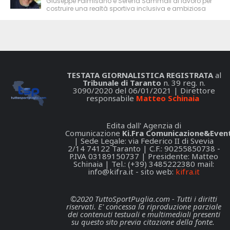
Giuseppe Palmisano e Serena Sammali al lavoro per
costruire una realtà sportiva inclusiva e ambiziosa
TESTATA GIORNALISTICA REGISTRATA
al
Tribunale di Taranto
n. 39 reg. n.
3090/2020 del 06/01/2021 | Direttore
responsabile
Matteo Schinaia
Edita dall' Agenzia di
Comunicazione
Ki.Fra Comunicazione&Event
| Sede Legale: via Federico II di Svevia
2/14 74122 Taranto | C.F.: 90255850738 -
P.IVA 03189150737 | Presidente: Matteo
Schinaia | Tel.: (+39) 3485222380 mail:
info@kifra.it
- sito web:
kifra.it
©2020 TuttoSportPuglia.com - Tutti i diritti
riservati. E' concessa la riproduzione parziale
dei contenuti testuali e multimediali presenti
su questo sito previa citazione della fonte.