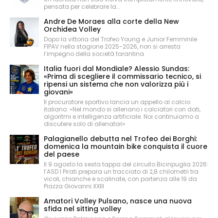
pensata per celebrare la...
Andre De Moraes alla corte della New
Orchidea Volley
Dopo la vittoria del Trofeo Young e Junior Femminile
FIPAV nella stagione 2025-2026, non si arresta
l’impegno della società tarantina
Italia fuori dal Mondiale? Alessio Sundas:
«Prima di scegliere il commissario tecnico, si
ripensi un sistema che non valorizza più i
giovani»
Il procuratore sportivo lancia un appello al calcio
italiano: «Nel mondo si allenano i calciatori con dati,
algoritmi e intelligenza artificiale. Noi continuiamo a
discutere solo di allenatori»
Palagianello debutta nel Trofeo dei Borghi:
domenica la mountain bike conquista il cuore
del paese
Il 9 agosto la sesta tappa del circuito Bicinpuglia 2026:
l’ASD I Pirati prepara un tracciato di 2,8 chilometri tra
vicoli, chianche e scalinate, con partenza alle 19 da
Piazza Giovanni XXIII
Amatori Volley Pulsano, nasce una nuova
sfida nel sitting volley