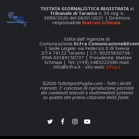
TESTATA GIORNALISTICA REGISTRATA
al
Tribunale di Taranto
n. 39 reg. n.
3090/2020 del 06/01/2021 | Direttore
responsabile
Matteo Schinaia
Edita dall' Agenzia di
Comunicazione
Ki.Fra Comunicazione&Event
| Sede Legale: via Federico II di Svevia
2/14 74122 Taranto | C.F.: 90255850738 -
P.IVA 03189150737 | Presidente: Matteo
Schinaia | Tel.: (+39) 3485222380 mail:
info@kifra.it
- sito web:
kifra.it
©2020 TuttoSportPuglia.com - Tutti i diritti
riservati. E' concessa la riproduzione parziale
dei contenuti testuali e multimediali presenti
su questo sito previa citazione della fonte.