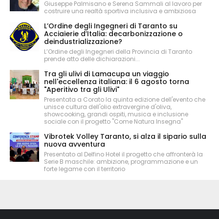
Giuseppe Palmisano e Serena Sammali al lavoro per
costruire una realtà sportiva inclusiva e ambiziosa
L’Ordine degli Ingegneri di Taranto su
Acciaierie d’Italia: decarbonizzazione o
deindustrializzazione?
L’Ordine degli Ingegneri della Provincia di Taranto
prende atto delle dichiarazioni...
Tra gli ulivi di Lamacupa un viaggio
nell'eccellenza italiana: il 6 agosto torna
"Aperitivo tra gli Ulivi"
Presentata a Corato la quinta edizione dell'evento che
unisce cultura dell'olio extravergine d'oliva,
showcooking, grandi ospiti, musica e inclusione
sociale con il progetto "Come Natura Insegna"
Vibrotek Volley Taranto, si alza il sipario sulla
nuova avventura
Presentato al Delfino Hotel il progetto che affronterà la
Serie B maschile: ambizione, programmazione e un
forte legame con il territorio