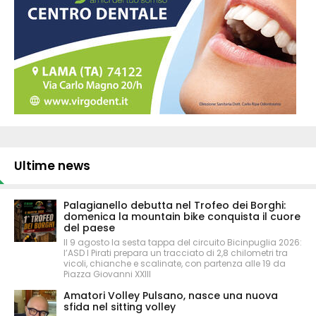
Ultime news
Palagianello debutta nel Trofeo dei Borghi:
domenica la mountain bike conquista il cuore
del paese
Il 9 agosto la sesta tappa del circuito Bicinpuglia 2026:
l’ASD I Pirati prepara un tracciato di 2,8 chilometri tra
vicoli, chianche e scalinate, con partenza alle 19 da
Piazza Giovanni XXIII
Amatori Volley Pulsano, nasce una nuova
sfida nel sitting volley