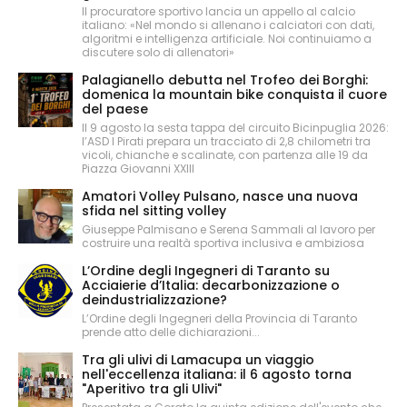
Il procuratore sportivo lancia un appello al calcio
italiano: «Nel mondo si allenano i calciatori con dati,
algoritmi e intelligenza artificiale. Noi continuiamo a
discutere solo di allenatori»
Palagianello debutta nel Trofeo dei Borghi:
domenica la mountain bike conquista il cuore
del paese
Il 9 agosto la sesta tappa del circuito Bicinpuglia 2026:
l’ASD I Pirati prepara un tracciato di 2,8 chilometri tra
vicoli, chianche e scalinate, con partenza alle 19 da
Piazza Giovanni XXIII
Amatori Volley Pulsano, nasce una nuova
sfida nel sitting volley
Giuseppe Palmisano e Serena Sammali al lavoro per
costruire una realtà sportiva inclusiva e ambiziosa
L’Ordine degli Ingegneri di Taranto su
Acciaierie d’Italia: decarbonizzazione o
deindustrializzazione?
L’Ordine degli Ingegneri della Provincia di Taranto
prende atto delle dichiarazioni...
Tra gli ulivi di Lamacupa un viaggio
nell'eccellenza italiana: il 6 agosto torna
"Aperitivo tra gli Ulivi"