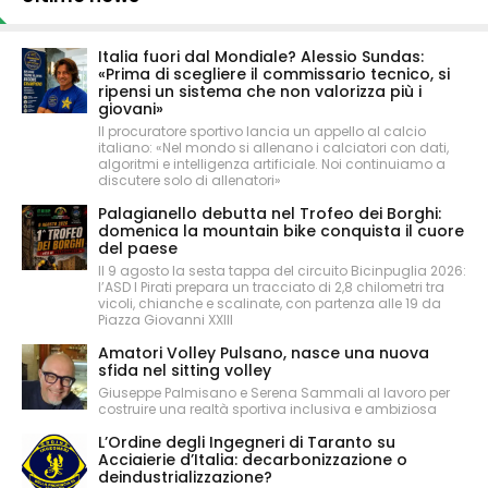
Italia fuori dal Mondiale? Alessio Sundas:
«Prima di scegliere il commissario tecnico, si
ripensi un sistema che non valorizza più i
giovani»
Il procuratore sportivo lancia un appello al calcio
italiano: «Nel mondo si allenano i calciatori con dati,
algoritmi e intelligenza artificiale. Noi continuiamo a
discutere solo di allenatori»
Palagianello debutta nel Trofeo dei Borghi:
domenica la mountain bike conquista il cuore
del paese
Il 9 agosto la sesta tappa del circuito Bicinpuglia 2026:
l’ASD I Pirati prepara un tracciato di 2,8 chilometri tra
vicoli, chianche e scalinate, con partenza alle 19 da
Piazza Giovanni XXIII
Amatori Volley Pulsano, nasce una nuova
sfida nel sitting volley
Giuseppe Palmisano e Serena Sammali al lavoro per
costruire una realtà sportiva inclusiva e ambiziosa
L’Ordine degli Ingegneri di Taranto su
Acciaierie d’Italia: decarbonizzazione o
deindustrializzazione?