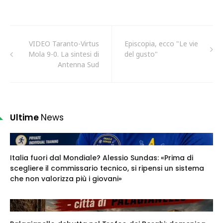
VIDEO Taranto-Virtus
Episcopia, ecco "Le vie
Mola 9-0. La sintesi di
del gusto"
Antenna Sud
Ultime
News
Italia fuori dal Mondiale? Alessio Sundas: «Prima di
scegliere il commissario tecnico, si ripensi un sistema
che non valorizza più i giovani»