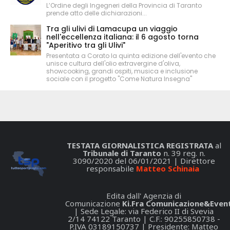
L’Ordine degli Ingegneri della Provincia di Taranto
prende atto delle dichiarazioni...
Tra gli ulivi di Lamacupa un viaggio
nell'eccellenza italiana: il 6 agosto torna
"Aperitivo tra gli Ulivi"
Presentata a Corato la quinta edizione dell'evento che
unisce cultura dell'olio extravergine d'oliva,
showcooking, grandi ospiti, musica e inclusione
sociale con il progetto "Come Natura Insegna"
TESTATA GIORNALISTICA REGISTRATA
al
Tribunale di Taranto
n. 39 reg. n.
3090/2020 del 06/01/2021 | Direttore
responsabile
Matteo Schinaia
Edita dall' Agenzia di
Comunicazione
Ki.Fra Comunicazione&Event
| Sede Legale: via Federico II di Svevia
2/14 74122 Taranto | C.F.: 90255850738 -
P.IVA 03189150737 | Presidente: Matteo