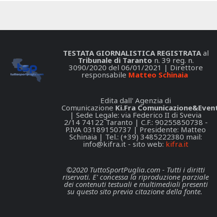
TESTATA GIORNALISTICA REGISTRATA
al
Tribunale di Taranto
n. 39 reg. n.
3090/2020 del 06/01/2021 | Direttore
responsabile
Matteo Schinaia
Edita dall' Agenzia di
Comunicazione
Ki.Fra Comunicazione&Event
| Sede Legale: via Federico II di Svevia
2/14 74122 Taranto | C.F.: 90255850738 -
P.IVA 03189150737 | Presidente: Matteo
Schinaia | Tel.: (+39) 3485222380 mail:
info@kifra.it
- sito web:
kifra.it
©2020 TuttoSportPuglia.com - Tutti i diritti
riservati. E' concessa la riproduzione parziale
dei contenuti testuali e multimediali presenti
su questo sito previa citazione della fonte.